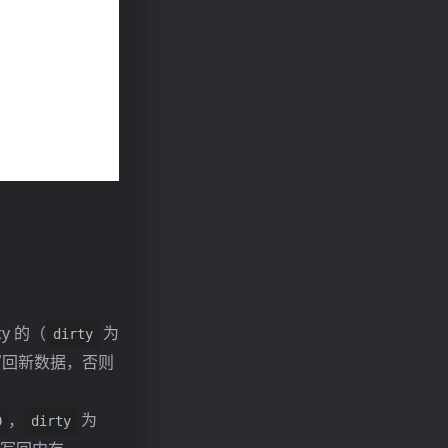
。
ty 的（
为
dirty
回新数据，否则
，
为
0
dirty