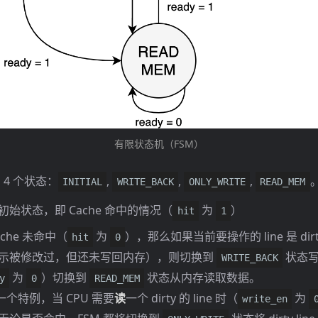
有限状态机（FSM）
 4 个状态：
,
,
,
INITIAL
WRITE_BACK
ONLY_WRITE
READ_MEM
初始状态，即 Cache 命中的情况（
为
）
hit
1
ache 未命中（
为
），那么如果当前要操作的 line 是 dir
hit
0
示被修改过，但还未写回内存），则切换到
状态写
WRITE_BACK
为
）切换到
状态从内存读取数据。
y
0
READ_MEM
个特例，当 CPU 需要
读
一个 dirty 的 line 时（
为
write_en