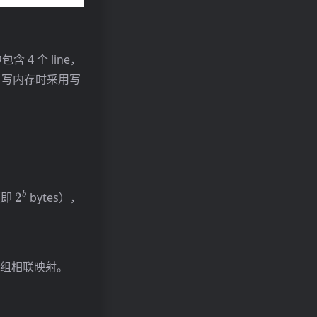
 4 个 line，
换策略，写内存时采用写
2^b
b
（即
2
bytes），
组相联映射。