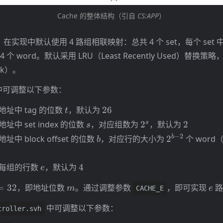
Cache 的整体结构（引自
CS:APP
）
在实现中默认使用 4 路组相联映射：总共 4 个 set，每个 set 中包含
储 4 个 word。默认采用 LRU（Least Recently Used）替
ck）。
中可调整以下参数：
t
26
地址中 tag 的位数
，默认为
26
t
s
2^s
2
s
地址中 set index 的位数
，对应组数为
2
，默认为
2
s
b
2^{b-
−
2
b
地址中 block offset 的位数
，对应行的大小为
2
个 word
b
2}
e
4
每组的行数
，默认为
4
e
2
m
e
=
32
，即地址位数
。通过调整参数
，即可实现
路
m
e
CACHE_E
中可调整以下参数：
troller.svh