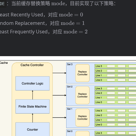
\mathrm{mode}
：当前缓存替换策略
mode
，目前实现了以下策略：
DE
\mathrm{mode}=0
east Recently Used，对应
mode
=
0
\mathrm{mode}=1
ndom Replacement，对应
mode
=
1
\mathrm{mode}=2
east Frequently Used，对应
mode
=
2