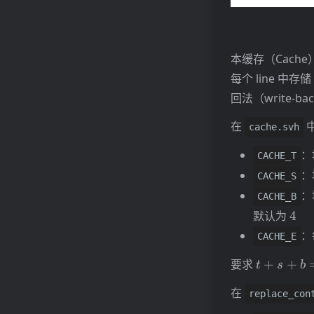
本缓存（Cache）
每个 line 中存
回法（write-ba
在
cache.svh
：
CACHE_T
：
CACHE_S
：
CACHE_B
4
默认为
4
：
CACHE_E
t+s+b=3
要求
+
+
t
s
b
在
replace_con