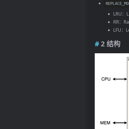
REPLACE_MO
LRU：L
RR：Ra
LFU：L
2 结构