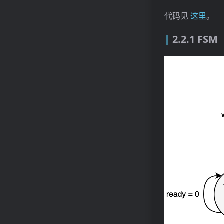
代码见
这里
。
2.2.1 FSM