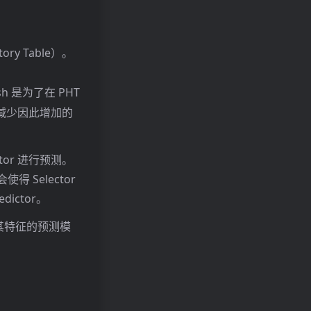
story Table）。
R}
h 是为了在 PHT
减少因此增加的
ictor 进行预测。
会使得 Selector
ictor。
合其特征的预测模