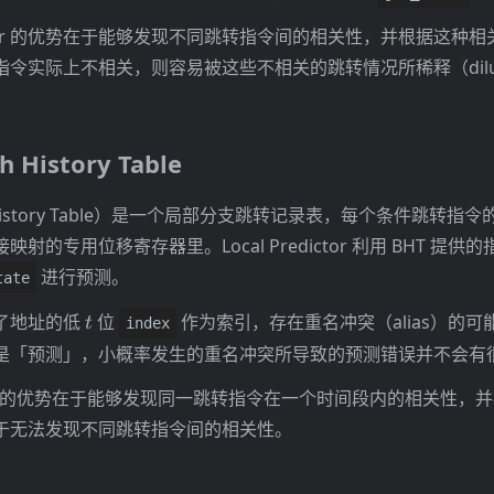
edictor 的优势在于能够发现不同跳转指令间的相关性，并根据这种
令实际上不相关，则容易被这些不相关的跳转情况所稀释（dilu
h History Table
h History Table）是一个局部分支跳转记录表，每个条件跳转
射的专用位移寄存器里。Local Predictor 利用 BHT 提
进行预测。
tate
t
了地址的低
位
作为索引，存在重名冲突（alias）的
t
index
是「预测」，小概率发生的重名冲突所导致的预测错误并不会有
edictor 的优势在于能够发现同一跳转指令在一个时间段内的相关性
于无法发现不同跳转指令间的相关性。