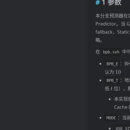
1 参数
本分支预测器在实现中
Predictor。当 Gl
fallback，Stat
略。
在
中
bpb.svh
：BH
BPB_E
10
认为
10
：地址
BPB_T
t
低
位），
t
本实现
Cach
：当
MODE
USE_ST