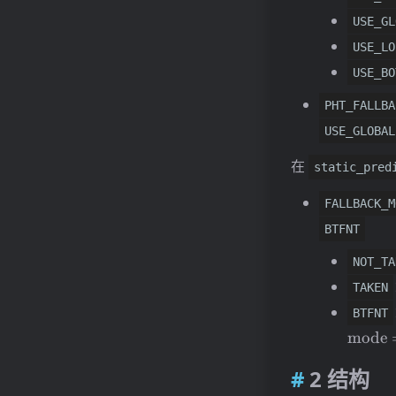
USE_GL
USE_LO
USE_BO
PHT_FALLBA
USE_GLOBAL
在
static_pred
FALLBACK_M
BTFNT
NOT_TA
TAKEN
BTFNT
mode
2 结构