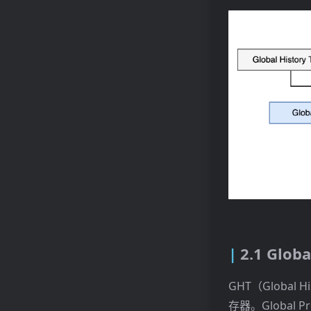
2.1 Globa
GHT（Globa
存器。Global 