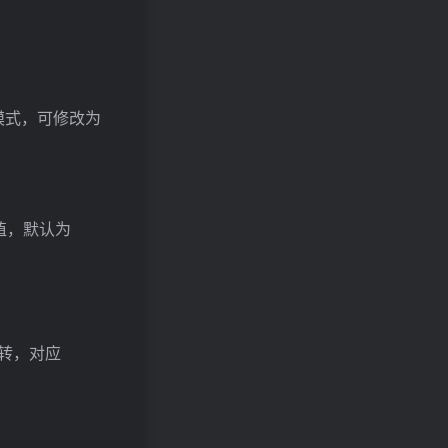
=3
的预测模式，可修改为
值，默认为
\mathrm{mode}=2
转，对应