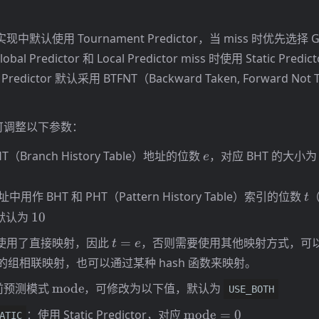
默认使用 Tournament Predictor，当 miss 时优先选择 Gl
obal Predictor 和 Local Predictor miss 时使用 Static Predi
ic Predictor 默认采用 BTFNT（Backward Taken, Forward N
可调整以下参数：
e
T（Branch History Table）地址的位数
，对应 BHT 的大小
e
t
中用作 BHT 和 PHT（Pattern History Table）索引的位数
（
t
10
默认为
10
t=e
使用了直接映射，因此
=
，否则需要使用其他映射方式，可
t
e
e 的组相联映射，也可以通过某种 hash 函数来映射。
\mathrm{mode}
前预测模式
mode
，可修改为以下值，默认为
USE_BOTH
\mathrm{mode}=0
：使用 Static Predictor，对应
mode
=
0
ATIC