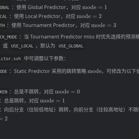
\mathrm{mode}=1
：使用 Global Predictor，对应
mode
=
1
OBAL
\mathrm{mode}=2
：使用 Local Predictor，对应
mode
=
2
CAL
\mathrm{mode}
：使用 Tournament Predictor，对应
mode
=
3
TH
：当 Tournament Predictor miss 时优先选择
CK_MODE
或
，默认为
USE_LOCAL
USE_GLOBAL
中可调整以下参数：
ictor.svh
\mathrm{mode}
：Static Predictor 采用的跳转策略
mode
，可修改为以下
ODE
\mathrm{mode}=0
：总是不跳转，对应
mode
=
0
KEN
\mathrm{mode}=1
：总是跳转，对应
mode
=
1
：向后分支（往较低地址）跳转，向前分支（往较高地址）不跳
=
2