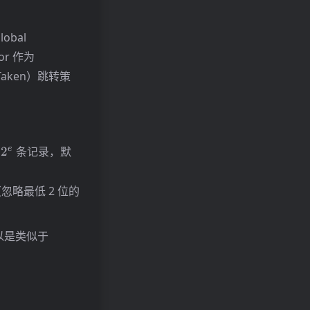
obal
ctor 作为
ot Taken）跳转策
2^e
e
为
2
条记录，默
忽略最低 2 位的
以是类似于