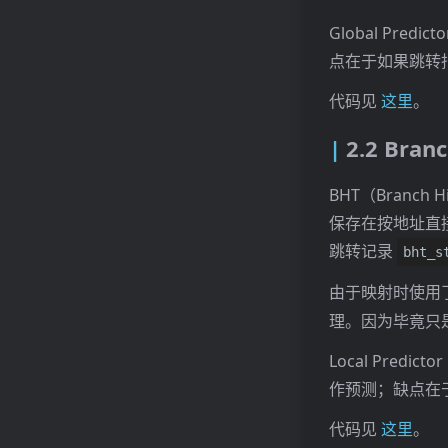
Global Pr
点在于如果跳转指
代码见
这里
。
2.2 Branc
BHT（Branc
保存在按地址直接映
跳转记录
bht_s
由于映射时使用
理。因为毕竟只
Local Pr
作预测；缺点在
代码见
这里
。