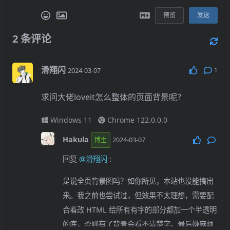
预览
发送
2
条评论
滑翔闪
1
2024-03-07
求问大佬loveit怎么整体的页面背景呢？
Windows 11
Chrome 122.0.0.0
Hakula
2024-03-07
博主
回复
@滑翔闪
:
是说全页背景图吗？如你所见，本站也没能搞出
来。我之前也尝试过，但效果不太理想，需要配
合着改 HTML 给所有有字的部分都加一个半透明
的底，否则有了背景会看不清楚字。最后嫌麻烦