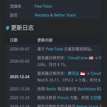
流媒体
PeerTube
监控
Netdata
&
Better Stack
更新日志
日期
更新内容
2026-03-07
基于
PeerTube
方案部署视频站。
服务器迁移完毕：
CloudCone 🇺🇸
→
DMIT
2026-02-02
GIA)，月付
$ 15。
服务器迁移完毕：
腾讯云 🇸🇬
→
CloudCone
2025‑12‑24
NixOS 25.11、CPU 2 → 3 核，年付
$ 2
2025-12-24
改用
Restic
每日备份至
Backblaze B2
，
2025-12-23
图床迁移至
PicList
方案，弃用
兰空图床
2025‑12‑19
服务可用性监控迁移至
Better Stack
方案