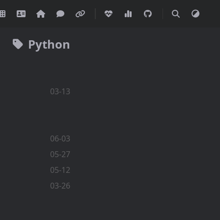
Python
03-13
06-03
05-27
05-12
03-26