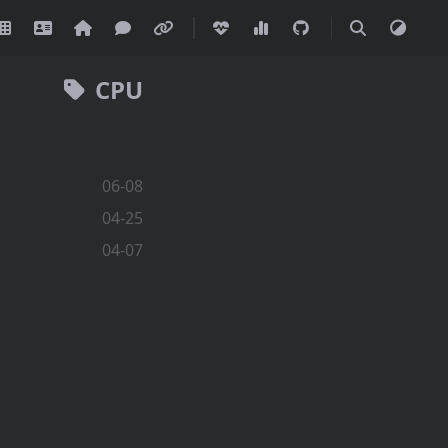
CPU
06-08
04-25
04-07