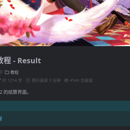
程 - Result
于
教程
约 1214 字
预计阅读 3 分钟
4543
次阅读
R2 的结算界面。
原