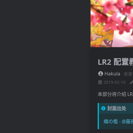
LR2 配置教
Hakula
收录
2019-02-10
本部分将介绍 L
封面出处
織の檻 - @藤