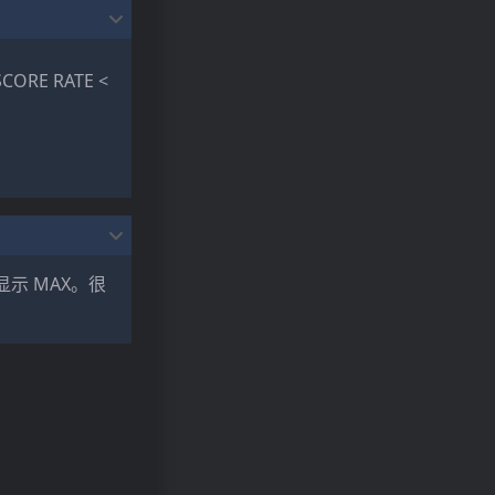
RE RATE <
显示 MAX。很
 \mathrm{PGREAT}\times 2 + \mathrm{GREAT}