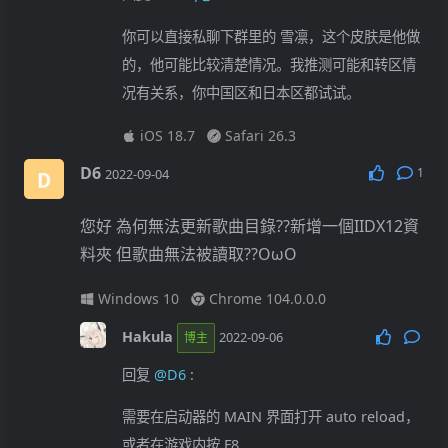
你可以直接私聊下群里的 雪凛，这个皮肤是他做
的，他可能比较清楚情况。我推测可能和转区情
况有关系，你中国区和日本区都试试。
iOS 18.7
Safari 26.3
D6
1
2022-09-04
您好 為何無法更新歌曲目錄??新增一個IIDX12資
料夾 但歌曲無法被讀取??OωO
Windows 10
Chrome 104.0.0.0
Hakula
2022-09-06
博主
回复
@D6
:
需要在启动器的 MAIN 界面打开 auto reload，
或者在游戏内按 F8