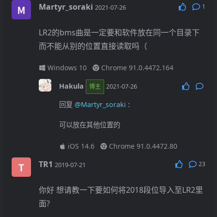
ok~
Martyr_soraki
1
2021-07-26
Windows 10
Chrome 91.0.4472.124
LR2的bms曲是一定要和软件放在同一个目录下
而不能从别的位置直接读取吗（
Windows 10
Chrome 91.0.4472.164
Hakula
2021-07-26
博主
回复
@Martyr_soraki
:
可以放在其他位置的
iOS 14.6
Chrome 91.0.4472.80
TR1
23
2019-07-21
你好 想请教一下要如何将2018段位导入至LR2里
面?