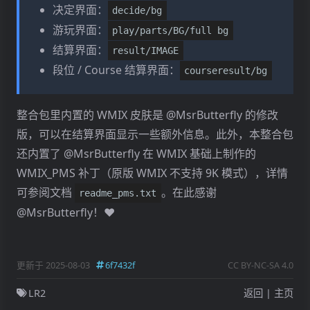
决定界面：
decide/bg
游玩界面：
play/parts/BG/full bg
结算界面：
result/IMAGE
段位 / Course 结算界面：
courseresult/bg
整合包里内置的 WMIX 皮肤是 @MsrButterfly 的修改
版，可以在结算界面显示一些额外信息。此外，本整合包
还内置了 @MsrButterfly 在 WMIX 基础上制作的
WMIX_PMS 补丁（原版 WMIX 不支持 9K 模式），详情
可参阅文档
。在此感谢
readme_pms.txt
@MsrButterfly！❤️
更新于 2025-08-03
6f7432f
CC BY-NC-SA 4.0
LR2
返回
|
主页