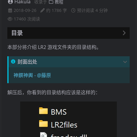
Hakula
收录于
教程
2018-09-26
约 1786 字
预计阅读 4 分钟
17460
次阅读
目录
BMS
本部分将介绍 LR2 游戏文件夹的目录结构。
LR2_HD.exe
封面出处
LR2files
Bgm
神饌神輿 - @藤原
Sound
Config
解压后，你看到的目录结构应该是这样的：
CustomFolder
Database
Help
Movie
Replay