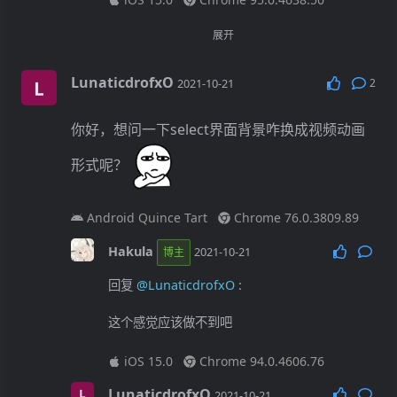
Unknown239
2021-11-07
展开
回复
@Hakula
:
LunaticdrofxO
2
2021-10-21
好了谢谢谢谢!
你好，想问一下select界面背景咋换成视频动画
Windows 7
Firefox 94.0
形式呢？
Hakula
2021-11-07
博主
Android Quince Tart
Chrome 76.0.3809.89
回复
@Unknown239
:
Hakula
2021-10-21
博主
回复
@LunaticdrofxO
:
iOS 15.0
Chrome 95.0.4638.50
这个感觉应该做不到吧
iOS 15.0
Chrome 94.0.4606.76
LunaticdrofxO
2021-10-21