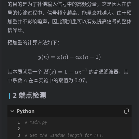
的目的是为了补偿输入信号中的高频分量，这是因为在信
号的传输过程中，信号频率越高，能量衰减越大。由于预
加重并不影响噪声，因此预加重可以有效提高信号的整体
信噪比。
预加重的计算方法如下：
y(n) = x(n)-\alpha x(n-1)
(
)
=
(
)
−
(
−
1
)
y
n
x
n
αx
n
H(z) =
−
1
其本质就是一个
(
)
=
1
−
的高通滤波器，其
H
z
α
z
1-
\alpha
0.97
中系数
在本实验中的取值为
0.97
。
α
\alpha
z^{-1}
2 端点检测
# main.py
# Get the window length for FFT.