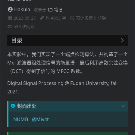
Hakula
收录于
笔记
2022-05-27
约 4063 字
预计阅读 9 分钟
539
次阅读
目录
实验简介
本实验中，我们实现了一个端点检测算法，并构造了一个
实验报告
Mel 滤波器组处理信号的能量谱，最后利用离散余弦变换
1 预加重
（DCT）得到了信号的 MFCC 系数。
2 端点检测
Digital Signal Processing @ Fudan University, fall
2.1 分帧计算短时平均幅度和短时过零率
2021.
2.2 利用短时平均幅度（高阈值）初步判断区间
2.3 利用短时平均幅度（低阈值）扩展区间
封面出处
2.4 利用短时过零率扩展区间
NUMB - @Miv4t
3 构造 Mel 滤波器组
4 使用 Mel 滤波器组处理能量谱