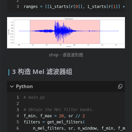
ranges
=
[[
i_starts
[
r
[
0
]],
i_starts
[
r
[
1
]]
+
n_
shop - 语音波形图
3 构造 Mel 滤波器组
# main.py
# Obtain the Mel filter banks.
f_min
,
f_max
=
20
,
sr
//
2
filters
=
get_mel_filters
(
n_mel_filters
,
sr
,
n_window
,
f_min
,
f_max
,