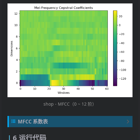
    '''
n
=
x
.
shape
[
0
]
c
=
np
.
sqrt
(
2
/
n
)
s
=
np
.
pi
/
(
2
*
n
)
*
np
.
arange
(
1
,
2
*
n
,
dct_m
=
np
.
concatenate
([
[
np
.
ones
(
n
)
/
np
.
sqrt
(
n
)],
shop - MFCC（0 ~ 12 阶）
[
c
*
np
.
cos
(
i
*
s
)
for
i
in
range
(
1
,
d
])
return
np
.
dot
(
dct_m
,
x
)
MFCC 系数表
窗口 \ 阶数
0
1
2
6 运行代码