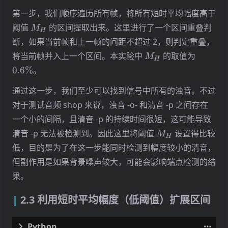
# main.py
第一步，我们顺序遍历所有帧，将所有短时平均幅度高于
M_H
阈值
的区间提取出来。这里进行了一个区间重叠判
M
# Step 1: Find the ranges by judging whether t
H
# higher than threshold `amp_th[1]`.
断，如果当前帧和上一帧的间距不超过 2，则判定重叠，
ranges_1
:
List
[
List
[
int
]]
=
[]
M_H
0.6\%
将当前帧并入上一个区间。本实验中
的取值为
M
H
for
k
,
avg_amp
in
enumerate
(
avg_amps
):
0.6%
。
if
avg_amp
>
amp_th
[
1
]:
if
len
(
ranges_1
)
>
0
and
k
<=
ranges_1
通过这一步，我们至少可以找到信号中所有的浊音。不过
ranges_1
[
-
1
][
1
]
=
k
对于测试音频 shop 来说，浊音 -o- 和清音 -p 之间存在
else
:
ranges_1
.
append
([
k
,
k
])
一个小的间隔，且清音 -p 的持续时间很短，这可能导致
M_H
清音 -p 无法被检测到。因此这里将阈值
设置得比较
M
H
低，目的是为了在这一步能同时检测到幅度较小的清音，
但副作用是如果背景噪声较大，可能会影响端点检测的结
果。
2.3 利用短时平均幅度（低阈值）扩展区间