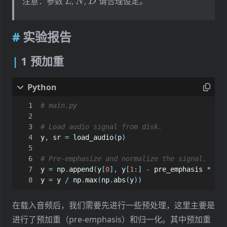
注意：参数
,
,
请合理设定。
L
N
D
实验报告
1 预加重
# main.py
# Load audio signal from disk.
y
,
sr
=
load_audio
(
p
)
# Pre-emphasize and normalize the signal.
y
=
np
.
append
(
y
[
0
],
y
[
1
:]
-
pre_emphasis
*
y
[:
y
=
y
/
np
.
max
(
np
.
abs
(
y
))
在载入音频后，我们需要先进行一些预处理，这里主要是
进行了预加重（pre-emphasis）和归一化。其中预加重