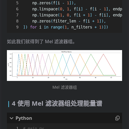
np
.
zeros
(
f
[
i
-
1
]),
np
.
linspace
(
0
,
1
,
f
[
i
]
-
f
[
i
-
1
],
endpoin
np
.
linspace
(
1
,
0
,
f
[
i
+
1
]
-
f
[
i
],
endpoin
np
.
zeros
(
filter_len
-
f
[
i
+
1
]),
])
for
i
in
range
(
1
,
n_filters
+
1
)])
如此我们就得到了 Mel 滤波器组。
Mel 滤波器组
4 使用 Mel 滤波器组处理能量谱
# main.py