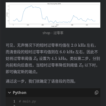
# rate (ZCR) is higher than threshold `zcr_th`
ranges_3
:
List
[
List
[
int
]]
=
[]
for
r
in
ranges_2
:
i_start
,
i_stop
=
r
i_stop_prev
=
ranges_3
[
-
1
][
1
]
if
len
(
range
i_start_min
=
max
(
i_stop_prev
,
r
[
0
]
-
zcr_
i_stop_max
=
min
(
len
(
i_starts
)
-
1
,
r
[
1
]
+
shop - 过零率
while
i_start
>
i_start_min
and
avg_zcrs
[
i
i_start
-=
1
2.0\
可见，无声情况下的短时过零率均值在
2.0
kHz
左右，
while
i_stop
<
i_stop_max
and
avg_zcrs
[
i_s
\mathrm{kHz}
6.0\
i_stop
+=
1
而清音段的短时过零率均值则在
6.0
kHz
左右，因此不
if
i_start
<=
i_stop_prev
+
2
and
i_stop_p
\mathrm{kHz}
Z_0
4.5\
妨将过零率阈值
设置为
4.5
kHz
。类似第二步，分别
Z
0
ranges_3
[
-
1
][
1
]
=
i_stop
\mathrm{kHz}
Z_0
向前和向后查找，当短时过零率降低到阈值
以下时，
Z
else
:
0
ranges_3
.
append
([
i_start
,
i_stop
])
即可确定新的端点。
通过这一步，我们就确定了语音段的范围。
# main.py