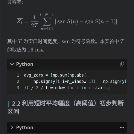
过零率：
\overline{Z_i} = \frac{1
+
−
1
i
N
1
∑
=
∣
sgn
(
)
−
sgn
(
−
1
)
∣
Z
S
n
S
n
i
2
T
=
+
1
n
i
T
\operatorname{sgn}
T
其中
为窗口时间宽度，
sgn
为符号函数。本实验中
T
T
16\
的取值为
16
ms
。
\mathrm{ms}
avg_zcrs
=
[
np
.
sum
(
np
.
abs
(
np
.
sign
(
y
[
i
:
i
+
n_window
-
1
])
-
np
.
sign
(
y
[
i
+
1
))
/
2
/
t_window
for
i
in
i_starts
]
2.2 利用短时平均幅度（高阈值）初步判断
区间