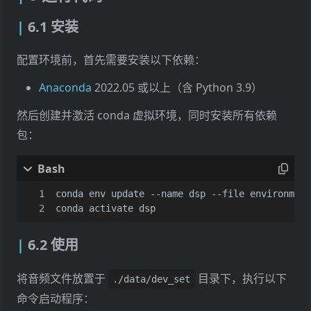
1
-136.184
-13.031
-2.768
-1
6.1 安装
2
-113.156
-35.058
0.548
-1
配置环境前，首先需要安装以下依赖：
3
-107.730
-29.099
-3.024
-7
4
-98.901
-36.441
-2.307
-8
Anaconda
2022.05 或以上（含 Python 3.9）
5
-88.325
-44.003
8.463
-8
然后创建并激活 conda 虚拟环境，同时安装所有依赖
包：
6
-86.533
-50.468
-0.195
-1
7
-82.730
-47.477
1.002
-1
8
-83.094
-54.283
2.142
-1
conda activate dsp
9
-73.489
-50.941
-4.853
-1
10
-68.593
-54.086
-1.231
-8
6.2 使用
11
-64.761
-50.818
2.196
-9
将音频文件放置于
目录下，执行以下
./data/dev_set
12
-68.797
-52.801
0.712
-8
命令启动程序：