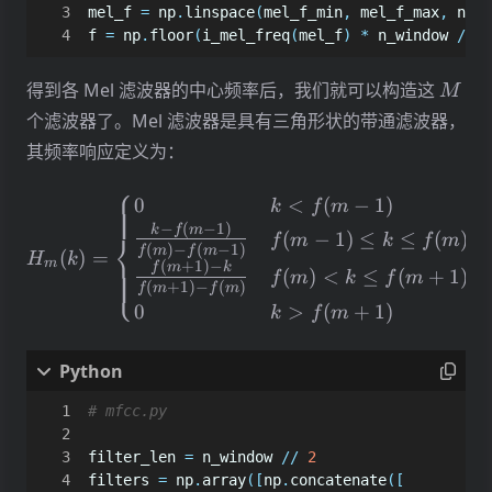
mel_f
=
np
.
linspace
(
mel_f_min
,
mel_f_max
,
n_fi
f
=
np
.
floor
(
i_mel_freq
(
mel_f
)
*
n_window
/
sr
M
得到各 Mel 滤波器的中心频率后，我们就可以构造这
M
个滤波器了。Mel 滤波器是具有三角形状的带通滤波器，
其频率响应定义为：
⎧
H_m(k) = \begin{cases} 0 
0
<
(
−
1
)
k
f
m
−
(
−
1
)
k
f
m
⎨
(
−
1
)
≤
≤
(
)
f
m
k
f
m
(
)
−
(
−
1
)
f
m
f
m
(
)
=
H
k
(
+
1
)
−
m
f
m
k
(
)
<
≤
(
+
1
)
⎩
f
m
k
f
m
(
+
1
)
−
(
)
f
m
f
m
0
>
(
+
1
)
k
f
m
# mfcc.py
filter_len
=
n_window
//
2
filters
=
np
.
array
([
np
.
concatenate
([