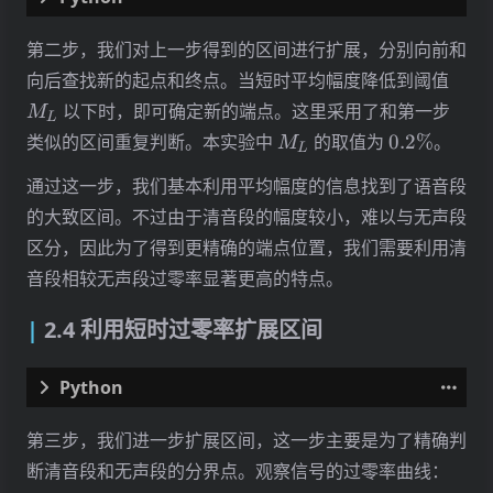
# main.py
第二步，我们对上一步得到的区间进行扩展，分别向前和
M_L
向后查找新的起点和终点。当短时平均幅度降低到阈值
# Step 2: Expand the ranges by judging whether
# higher than threshold `amp_th[0]`.
以下时，即可确定新的端点。这里采用了和第一步
M
L
ranges_2
:
List
[
List
[
int
]]
=
[]
M_L
0.2\%
类似的区间重复判断。本实验中
的取值为
0.2%
。
M
L
for
r
in
ranges_1
:
i_start
,
i_stop
=
r
通过这一步，我们基本利用平均幅度的信息找到了语音段
i_stop_prev
=
ranges_2
[
-
1
][
1
]
if
len
(
range
的大致区间。不过由于清音段的幅度较小，难以与无声段
while
i_start
>
i_stop_prev
and
avg_amps
[
i
区分，因此为了得到更精确的端点位置，我们需要利用清
i_start
-=
1
while
i_stop
<
len
(
i_starts
)
-
1
and
avg_a
音段相较无声段过零率显著更高的特点。
i_stop
+=
1
if
i_start
<=
i_stop_prev
+
2
and
i_stop_p
2.4 利用短时过零率扩展区间
ranges_2
[
-
1
][
1
]
=
i_stop
else
:
ranges_2
.
append
([
i_start
,
i_stop
])
# main.py
第三步，我们进一步扩展区间，这一步主要是为了精确判
断清音段和无声段的分界点。观察信号的过零率曲线：
# Step 3: Expand the ranges by judging whether