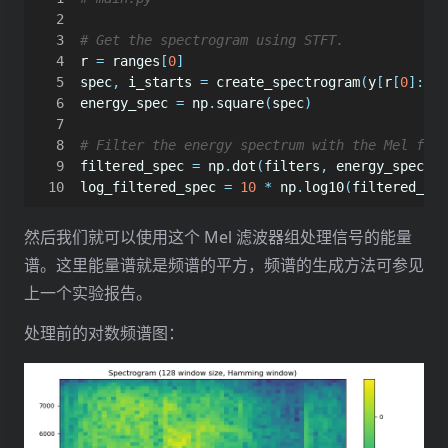
# Get the spectrogram using STFT.
r
=
ranges
[
0
]
spec
,
i_starts
=
create_spectrogram
(
y
[
r
[
0
]:
r
[
1
energy_spec
=
np
.
square
(
spec
)
# Filter the energy spectrum with the Mel filt
filtered_spec
=
np
.
dot
(
filters
,
energy_spec
)
log_filtered_spec
=
10
*
np
.
log10
(
filtered_spe
然后我们就可以使用这个 Mel 滤波器组处理信号的能量
谱。这里能量谱就是频谱的平方，频谱的生成方法可参见
上一个实验报告。
处理前的对数频谱图：