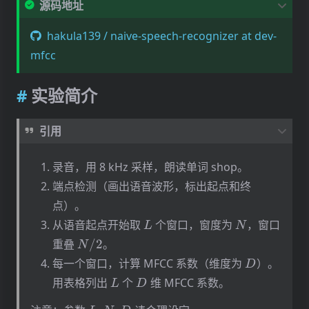
5 生成 MFCC 系数
源码地址
6 运行代码
hakula139 / naive-speech-recognizer at dev-
6.1 安装
mfcc
6.2 使用
6.3 测试
实验简介
引用
录音，用 8 kHz 采样，朗读单词 shop。
端点检测（画出语音波形，标出起点和终
点）。
L
N
从语音起点开始取
个窗口，窗度为
，窗口
L
N
N/2
重叠
/2
。
N
D
每一个窗口，计算 MFCC 系数（维度为
）。
D
L
D
用表格列出
个
维 MFCC 系数。
L
D
L
N
D