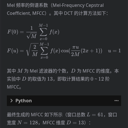
Mel 频率的倒谱系数（Mel-Frequency Cepstral
Coefficient, MFCC）。其中 DCT 的计算方法如下：
\begin{align*} F(0) &= \
−
1
M
1
∑
(
0
)
=
(
)
F
f
x
M
=
0
x
−
1
M
2
π
u
∑
(
)
=
(
)
c
o
s
(
(
2
+
1
))
=
1
,
2
,
F
u
f
x
x
u
2
M
M
=
0
x
M
D
其中
为 Mel 滤波器的个数，
为 MFCC 的维度。本
M
D
D
13
0
12
实验中
的取值为
13
，即取计算结果的
0
~
12
阶
D
MFCC。
# mfcc.py
L=61
最终生成的 MFCC 如下所示（窗口总数
=
61
，窗口
L
N=128
D=13
宽度
=
128
，MFCC 维度
=
13
）：
N
D
def
dct
(
x
:
np
.
ndarray
,
d
:
int
)
->
np
.
ndarray
: