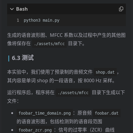
13
-67.070
-57.691
4.079
-7
14
-63.204
-60.329
-0.783
-1
python3 main.py
15
-61.749
-60.104
-2.259
-8
生成的语音波形图、MFCC 系数以及过程中产生的其他图
16
-59.701
-53.818
-1.713
-8
像将保存在
目录下。
./assets/mfcc
17
-54.643
-55.298
-7.180
-1
6.3 测试
18
-51.996
-54.282
-6.788
-1
19
-47.938
-52.046
-8.799
-1
本实验中，我们使用了预录制的音频文件
，
shop.dat
20
-54.073
-45.529
-1.579
-6
其内容是单词 shop 的一段语音，按 8000 Hz 采样。
21
-44.500
-13.196
6.911
-1
运行程序后，程序将在
目录下生成以下
./assets/mfcc
文件：
22
10.939
8.281
-11.060
-1
：原音频
23
32.596
-4.224
-12.394
-1
foobar_time_domain.png
foobar.dat
的语音波形图，包括检测到的语音段范围
24
31.060
-2.636
-8.457
-2
：信号的过零率（ZCR）曲线
foobar_zcr.png