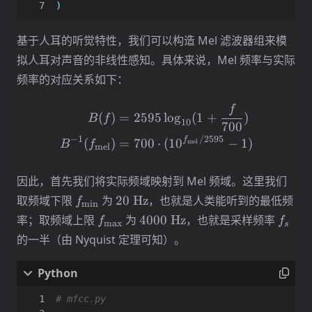
)
基于人耳的听觉特性，我们可以构造 Mel 滤波器组来模
拟人耳对声音的非线性感知。具体来说，Mel 频率与实际
频率的对应关系如下：
\begin{align*} B(f) &= 
f
(
)
=
2595
l
o
g
(
1
+
)
B
f
10
700
−
1
/2595
f
(
)
=
700
⋅
(
1
0
−
1
)
mel
B
f
mel
因此，首先我们将实际频域映射到 Mel 频域。这里我们
f_{\min}
20\
取频域下限
为
20
Hz
，也就是人类能听到的最低频
f
m
i
n
\mathrm{Hz}
f_{\max}
4000\
f_s
率；取频域上限
为
4000
Hz
，也就是采样频率
f
f
m
a
x
s
\mathrm{Hz}
的一半（由 Nyquist 定理可知）。
# mfcc.py