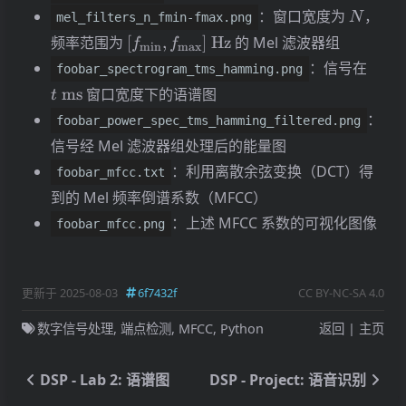
25
29.661
0.514
-8.408
-2
N
：窗口宽度为
，
N
mel_filters_n_fmin-fmax.png
[f_{\min},
26
25.615
2.361
-10.610
-2
频率范围为
[
,
]
Hz
的 Mel 滤波器组
f
f
m
i
n
m
a
x
f_{\max}]\
t\
：信号在
foobar_spectrogram_tms_hamming.png
27
19.973
2.203
-10.316
-2
\mathrm{Hz}
\ma
ms
窗口宽度下的语谱图
t
28
9.436
5.840
-11.957
-3
：
foobar_power_spec_tms_hamming_filtered.png
29
9.146
16.361
-10.860
-3
信号经 Mel 滤波器组处理后的能量图
：利用离散余弦变换（DCT）得
30
17.490
7.615
-9.744
-3
foobar_mfcc.txt
到的 Mel 频率倒谱系数（MFCC）
31
3.992
3.183
-12.607
-4
：上述 MFCC 系数的可视化图像
foobar_mfcc.png
32
3.799
7.630
-12.942
-3
33
1.741
8.624
-6.672
-3
更新于 2025-08-03
6f7432f
CC BY-NC-SA 4.0
34
-9.919
3.179
-15.739
-3
数字信号处理
,
端点检测
,
MFCC
,
Python
返回
|
主页
35
-15.646
8.968
-8.959
-3
36
-20.836
15.396
-11.368
-3
DSP - Lab 2: 语谱图
DSP - Project: 语音识别