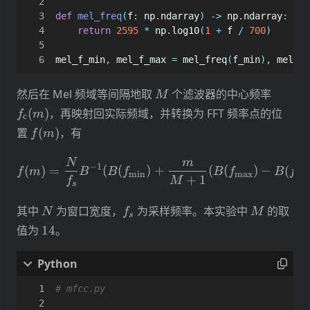
def
mel_freq
(
f
:
np
.
ndarray
)
->
np
.
ndarray
:
return
2595
*
np
.
log10
(
1
+
f
/
700
)
mel_f_min
,
mel_f_max
=
mel_freq
(
f_min
),
mel_fr
M
f_{\m
然后在 Mel 频域等间隔地取
个滤波器的中心频率
M
(m)
(
)
，再映射回实际频域，并转换为 FFT 频率点的位
f
m
c
f(m)
置
(
)
，有
f
m
f(m) = \frac{N}{f_s} B^
N
m
−
1
(
)
=
(
(
)
+
(
(
)
−
(
f
m
B
B
f
B
f
B
f
m
i
n
m
a
x
m
i
+
1
f
M
s
N
f_s
M
其中
为窗口宽度，
为采样频率。本实验中
的取
N
f
M
s
14
值为
14
。
# mfcc.py