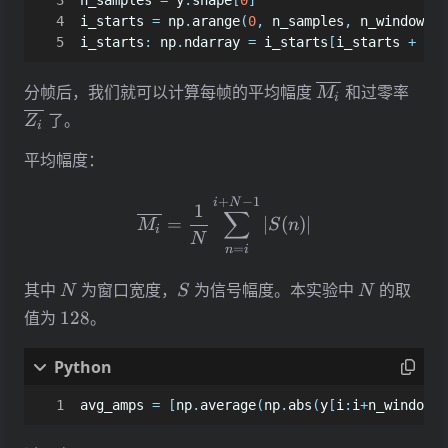
n_samples
=
y
.
shape
[
0
]
i_starts
=
np
.
arange
(
0
,
n_samples
,
n_window
//
i_starts
:
np
.
ndarray
=
i_starts
[
i_starts
+
n_w
\overline{M_i}
\ove
分帧后，我们就可以计算每帧的平均幅度
和过零率
M
i
了。
Z
i
平均幅度：
\overline{M_i} = \frac{1
+
−
1
i
N
1
∑
=
∣
(
)
∣
M
S
n
i
N
=
n
i
N
S
N
其中
为窗口宽度，
为信号幅度。本实验中
的取
N
S
N
128
值为
128
。
avg_amps
=
[
np
.
average
(
np
.
abs
(
y
[
i
:
i
+
n_window
])