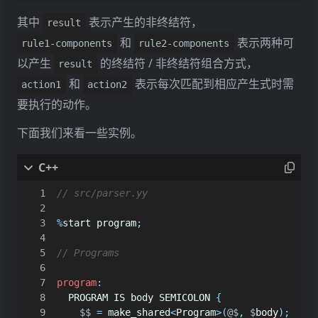
其中
表示产生的非终结符，
result
和
表示两种可
rule1-components
rule2-components
以产生
的终结符 / 非终结符组合方式，
result
和
表示每次匹配到相应产生式时需
action1
action2
要执行的动作。
下面我们来看一些实例。
%
start
program
;
program
:
PROGRAM
IS
body
SEMICOLON
{
$$
=
make_shared
<
Program
>
(
@$
,
$
body
);