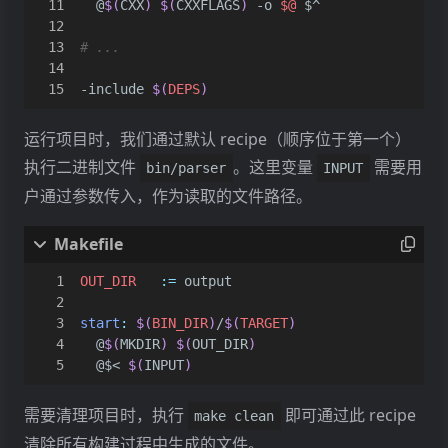
	@
$(
CXX
)
$(
CXXFLAGS
)
 -o 
$@
-include
$(
DEPS
)
运行项目时，我们通过默认 recipe（顺序位于第一个）
执行二进制文件
。这里变量
需要用
bin/parser
INPUT
户通过参数传入，作为读取的文件路径。
OUT_DIR
:=
start
:
$(
BIN_DIR
)
/
$(
TARGET
)
	@
$(
MKDIR
)
$(
OUT_DIR
)
	@$< 
$(
INPUT
)
需要清理项目时，执行
即可通过此 recipe
make clean
清除所有构建过程中生成的文件。