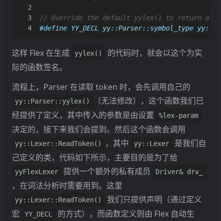
#define YY_DECL yy::Parser::symbol_type yy::Le
这样 Flex 在生成
的代码时，就会以这个为实
yylex()
际的函数签名。
流程上，Parser 在读取 token 时，会先调用自己的
（无法修改），这个函数我们已
yy::Parser::yylex()
经提供了定义，其中传入的参数是由设置
%lex-param
决定的，接下来我们会提到。然后这个函数会调用
，其中
是我们自
yy::Lexer::ReadToken()
yy::Lexer
己定义的类，代码如下所示，主要目的是为了给
提供一个额外的私有成员
yyFlexLexer
Driver& drv_
，在词法分析时需要用到。这里
我们只提供声明（通过定义
yy::Lexer::ReadToken()
宏
的方式），而函数定义则由 Flex 自动生
YY_DECL