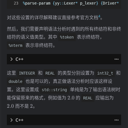
%
parse
-
param
{
yy
::
Lexer
*
p_lexer
}
{
Driver
*
p_d
4
对这些设置的详尽解释建议直接参考官方文档
。
然后，我们需要声明语法分析时遇到的所有终结符和非终
结符的语义值类型。其中
表示终结符，
%token
表示非终结符。
%nterm
这里
和
的类型分别设置为
和
INTEGER
REAL
int32_t
也是可以的，真正做语法分析时应该这样设
double
%
token
置。这里设置成
单纯是为了输出语法树时
std::string
<
std
::
string
>
AND
2.0
2.0
能保留原来的格式，例如值为
2.0
的
应输出为
REAL
<
std
::
string
>
ARRAY
2
2.0
而不是
2
。
<
std
::
string
>
BEGIN
<
std
::
string
>
BY
<
std
::
string
>
DIV
<
std
::
string
>
DO