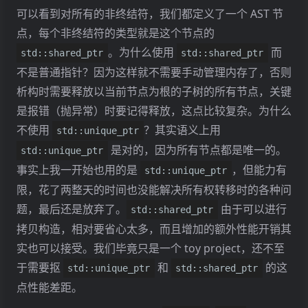
<
std
::
string
>
ELSE
可以看到对所有的非终结符，我们都定义了一个 AST 节
<
std
::
string
>
ELSIF
点，每个非终结符的类型就是这个节点的
<
std
::
string
>
END
%
nterm
<
std
::
string
>
EXIT
。为什么使用
而
std::shared_ptr
std::shared_ptr
<
std
::
string
>
FOR
<
SPtr
<
Program
>>
program
不是普通指针？因为这样就不需要手动管理内存了，否则
<
std
::
string
>
IF
<
SPtr
<
Body
>>
body
析构时需要释放以当前节点为根的子树的所有节点，关键
<
std
::
string
>
IN
<
std
::
string
>
IS
是报错（抛异常）时要记得释放，这点比较复杂。为什么
<
std
::
string
>
LOOP
<
SPtr
<
Decls
>>
decls
不使用
？其实语义上用
std::unique_ptr
<
std
::
string
>
MOD
<
SPtr
<
Decls
>>
decl
是对的，因为所有节点都是唯一的。
<
std
::
string
>
NOT
std::unique_ptr
<
std
::
string
>
OF
<
SPtr
<
VarDecls
>>
var_decls
事实上我一开始也用的是
，但能力有
std::unique_ptr
<
std
::
string
>
OR
<
SPtr
<
VarDecl
>>
var_decl
限，花了两整天的时间也没能解决所有权转移时的各种问
<
std
::
string
>
OUT
<
SPtr
<
TypeDecls
>>
type_decls
<
std
::
string
>
PROCEDURE
题，最后还是放弃了。
由于可以进行
<
SPtr
<
TypeDecl
>>
type_decl
std::shared_ptr
<
std
::
string
>
PROGRAM
<
SPtr
<
ProcDecls
>>
proc_decls
拷贝构造，相对要省心太多，而且增加的额外性能开销其
<
std
::
string
>
READ
<
SPtr
<
ProcDecl
>>
proc_decl
实也可以接受。我们毕竟只是一个 toy project，还不至
<
std
::
string
>
RECORD
<
SPtr
<
FormalParams
>>
formal_params
<
std
::
string
>
RETURN
于需要抠
<
SPtr
<
FormalParam
和
>>
formal_param
的这
std::unique_ptr
std::shared_ptr
<
std
::
string
>
THEN
<
SPtr
<
TypeAnnot
>>
type_annot
点性能差距。
<
std
::
string
>
TO
<
SPtr
<
Type
>>
type
<
std
::
string
>
TYPE