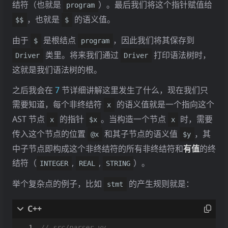
结符（也就是
）。最后我们将这个指针赋值给
program
，也就是
的语义值。
$$
$
由于
是根结点
，因此我们将其保存到
$
program
类里。将来我们通过
打印语法树时，
Driver
Driver
这就是我们语法树的根。
之后我会在
7
节详细讲解这里发生了什么，现在我们只
需要知道，每个非终结符
的语义值就是一个指向这个
x
AST 节点
的指针
。当构造一个节点
时，需要
x
$x
x
传入这个节点的位置
和其子节点的语义值
，其
@x
$y
中子节点即构成这个非终结符的所有非终结符和
有值
的终
结符（
,
,
）。
INTEGER
REAL
STRING
举个复杂点的例子，比如
的产生规则就是：
stmt