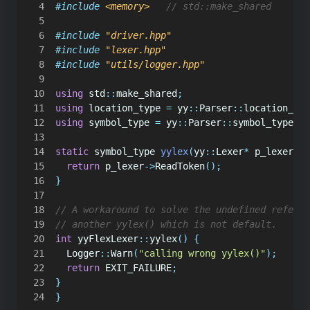
#include
<memory>
#include
"driver.hpp"
#include
"lexer.hpp"
#include
"utils/logger.hpp"
using
std
::
make_shared
;
using
location_type
=
yy
::
Parser
::
location_typ
using
symbol_type
=
yy
::
Parser
::
symbol_type
;
static
symbol_type
yylex
(
yy
::
Lexer
*
p_lexer
)
{
return
p_lexer
->
ReadToken
();
}
int
yyFlexLexer
::
yylex
()
{
Logger
::
Warn
(
"calling wrong yylex()"
);
return
EXIT_FAILURE
;
}
}