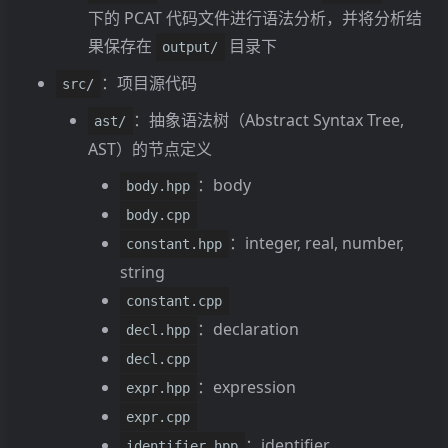
下的 PCAT 代码文件进行语法分析，并将分析结
7.5.4 所有声明类
果保存在
目录下
output/
7.5.5 所有表达式类
7.5.6 Identifier
：项目源代码
src/
7.5.7 所有左值类
：抽象语法树（Abstract Syntax Tree,
ast/
7.5.8 Operator
AST）的节点定义
7.5.9 所有参数类
：body
body.hpp
7.5.10 Program
body.cpp
7.5.11 所有语句类
：integer, real, number,
constant.hpp
7.5.12 所有类型类
string
参考资料
constant.cpp
：declaration
decl.hpp
decl.cpp
：expression
expr.hpp
expr.cpp
：identifier
identifier.hpp