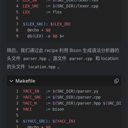
LEX_IN
:=
$(
SRC_DIR
)
LEX_SRC
:=
$(
SRC_DIR
)
LEX
:=
$(LEX_SRC)
:
$(
LEX_IN
)
	@echo + 
$@
	@
$(
LEX
)
 -o 
$@
随后，我们通过此 recipe 利用 Bison 生成语法分析器的
头文件
、源文件
和 location
parser.hpp
parser.cpp
的头文件
。
location.hpp
YACC_IN
:=
$(
SRC_DIR
)
YACC_SRC
:=
$(
SRC_DIR
)
YACC_H
:=
$(
SRC_DIR
)
/parser.hpp 
$(
SRC_DIR
)
YACC
:=
$(YACC_SRC)
:
$(
YACC_IN
)
	@echo + 
$@