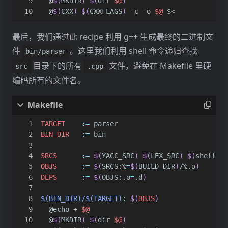
	@
$(
MKDIR
)
$(
dir 
$@
)
	@
$(
CXX
)
$(
CXXFLAGS
)
 -c -o 
$@
最后，我们通过此 recipe 利用 g++ 生成最终的二进制文
件
。这里我们利用 shell 命令递归查找
bin/parser
目录下的所有
文件，避免在 Makefile 里硬
src
.cpp
编码所有的文件名。
TARGET
:=
BIN_DIR
:=
SRCS
:=
$(
YACC_SRC
)
$(
LEX_SRC
)
$(
shell fi
OBJS
:=
$(
SRCS:%
=
$(
BUILD_DIR
)
/%.o
)
DEPS
:=
$(
OBJS:.o
=
.d
)
$(BIN_DIR)/$(TARGET)
:
$(
OBJS
)
	@echo + 
$@
	@
$(
MKDIR
)
$(
dir 
$@
)