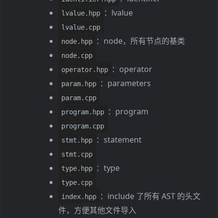
：lvalue
lvalue.hpp
lvalue.cpp
：node，所有节点的基类
node.hpp
node.cpp
：operator
operator.hpp
：parameters
param.hpp
param.cpp
：program
program.hpp
program.cpp
：statement
stmt.hpp
stmt.cpp
：type
type.hpp
type.cpp
：include 了所有 AST 的头文
index.hpp
件，方便其他文件导入