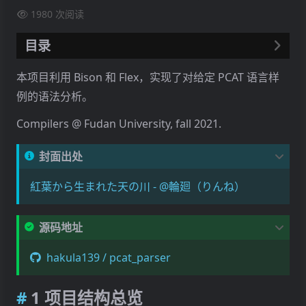
1980
次阅读
目录
1 项目结构总览
本项目利用 Bison 和 Flex，实现了对给定 PCAT 语言样
2 运行本项目
例的语法分析。
2.1 构建与运行
Compilers @ Fudan University, fall 2021.
2.2 测试
3 Makefile 文件说明
封面出处
4 Bison 使用方法
紅葉から生まれた天の川 - @輪廻（りんね）
4.1 Prologue
4.2 Bison declaration
4.3 Grammar rules
源码地址
4.4 Epilogue
hakula139 / pcat_parser
5 对 Flex 文件的修改
5.1 位置追踪
1 项目结构总览
5.2 Token 类型