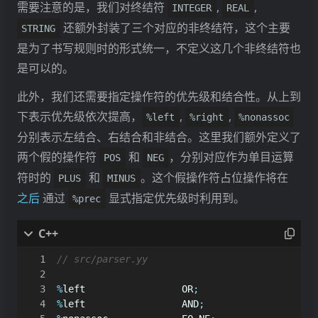
<
SPtr
<
Components
>>
components
需要注意的是，我们对终结符
,
,
INTEGER
REAL
<
std
::
string
>
VAR
<
SPtr
<
Component
>>
component
还额外封装了三个对应的非终结符，这个主要
STRING
<
std
::
string
>
WHILE
<
SPtr
<
Ids
>>
ids
<
std
::
string
>
WRITE
<
SPtr
<
Id
>>
id
是为了书写规则时的形式统一，不定义这几个非终结符也
是可以的。
<
std
::
string
>
ASSIGN
":="
<
SPtr
<
Stmts
>>
stmts
此外，我们还需要指定操作符的优先级和结合性。从上到
<
std
::
string
>
PLUS
"+"
<
SPtr
<
Stmt
>>
stmt
下表示优先级依次提高，
,
,
%left
%right
%nonassoc
<
std
::
string
>
MINUS
"-"
<
SPtr
<
ActualParams
>>
actual_params
<
std
::
string
>
STAR
"*"
分别表示左结合、右结合和非结合。这里我们额外定义了
<
SPtr
<
ReadParams
>>
read_params
<
std
::
string
>
SLASH
"/"
<
SPtr
<
WriteParams
>>
write_params
两个假的操作符
和
，分别对应作为单目运算
POS
NEG
<
std
::
string
>
LT
"<"
<
SPtr
<
ElifSections
>>
elif_sections
符时的
和
。这个假操作符占位操作将在
<
std
::
string
>
LE
"<="
PLUS
MINUS
<
SPtr
<
ElifSection
>>
elif_section
<
std
::
string
>
GT
">"
<
SPtr
<
ElseSection
>>
else_section
之后
通过
显式指定优先级时利用到。
%prec
<
std
::
string
>
GE
">="
<
SPtr
<
ForStep
>>
for_step
<
std
::
string
>
EQ
"="
<
std
::
string
>
NE
"<>"
<
SPtr
<
Exprs
>>
exprs
<
SPtr
<
Expr
>>
expr
<
std
::
string
>
COLON
":"
<
SPtr
<
WriteExprs
>>
write_exprs
%
left
OR
;
<
std
::
string
>
SEMICOLON
";"
<
SPtr
<
WriteExpr
>>
write_expr
%
left
AND
;
<
std
::
string
>
COMMA
","
<
SPtr
<
AssignExprs
>>
assign_exprs