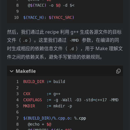
	@
$(
YACC
)
 -o 
$@
$(YACC_H)
:
$(
YACC_SRC
)
然后，我们通过此 recipe 利用 g++ 生成各源文件的目标
文件（
）。这里我们通过
参数，在编译的同
.o
-MMD
时生成相应的依赖信息文件（
），用于 Make 理解文
.d
件之间的依赖关系，避免手写繁琐的依赖规则。
BUILD_DIR
:=
CXX
:=
CXXFLAGS
:=
 -g -Wall -O3 -std
=
MKDIR
:=
$(BUILD_DIR)/%.cpp.o
:
 %.
cpp
              lvalue <7:33-7:34> y
	@echo + 
$@