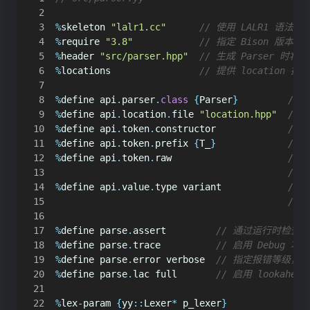
%
skeleton
"lalr1.cc"
%
require
"3.8"
%
header
"src/parser.hpp"
%
locations
%
define
api
.
parser
.
class
{
Parser
}
%
define
api
.
location
.
file
"location.hpp"
%
define
api
.
token
.
constructor
%
define
api
.
token
.
prefix
{
T_
}
%
define
api
.
token
.
raw
%
define
api
.
value
.
type
variant
%
define
parse
.
assert
%
define
parse
.
trace
%
define
parse
.
error
verbose
%
define
parse
.
lac
full
%
lex
-
param
{
yy
::
Lexer
*
p_lexer
}