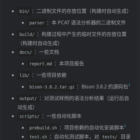
6 错误检测与报错
：二进制文件的存放位置（构建时自动生成）
bin/
6.1 词法错误
：本 PCAT 语法分析器的二进制文件
parser
6.2 语法错误
7 语法树实现
：构建过程中产生的临时文件的存放位置
build/
7.1
Node
（构建时自动生成）
7.2
ValueNode
：一些文档
docs/
7.3
Nodes
：本项目报告
report.md
7.4 如何继承
：一些项目依赖
lib/
7.4.1
类的派生类:
Node
Body
1
7.4.2
类的派生类:
：Bison 3.8.2 的源码包
ValueNode
BinaryExpr
bison-3.8.2.tar.gz
7.4.3
类的派生类:
Nodes
Stmts
：对测试样例的语法分析结果（运行后自
output/
7.4.4 一些特例:
WriteExpr
动生成）
7.5 继承关系
：一些自动化脚本
scripts/
7.5.1 三个基类
1
：项目依赖的自动化安装脚本
prebuild.sh
7.5.2 Body
：自动化测试脚本，对
目录
test.sh
tests/
7.5.3 所有常量类