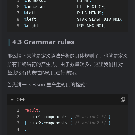
%
nonassoc
EQ
NE
;
<
std
::
string
>
DOT
"."
<
SPtr
<
AssignExpr
>>
assign_expr
%
nonassoc
LT
LE
GT
GE
;
<
std
::
string
>
LPAREN
"("
<
SPtr
<
ArrayExprs
>>
array_exprs
%
left
PLUS
MINUS
;
<
std
::
string
>
RPAREN
")"
<
SPtr
<
ArrayExpr
>>
array_expr
%
left
STAR
SLASH
DIV
MOD
;
<
std
::
string
>
LSBRAC
"["
<
SPtr
<
Number
>>
number
%
right
POS
NEG
NOT
;
<
std
::
string
>
RSBRAC
"]"
<
SPtr
<
Integer
>>
integer
<
std
::
string
>
LCBRAC
"{"
<
SPtr
<
Real
>>
real
4.3 Grammar rules
<
std
::
string
>
RCBRAC
"}"
<
SPtr
<
String
>>
string
<
std
::
string
>
LSABRAC
"[<"
<
SPtr
<
Lvalues
>>
lvalues
<
std
::
string
>
RSABRAC
">]"
那么接下来就是定义语法分析的具体规则了，也就是定义
<
SPtr
<
Lvalue
>>
lvalue
<
std
::
string
>
BACKSLASH
"
\\
"
<
SPtr
<
CompValues
>>
comp_values
所有非终结符的产生式。由于数量较多，这里我们针对一
<
SPtr
<
ArrayValues
>>
array_values
些比较有代表性的规则进行详解。
;
<
std
::
string
>
INTEGER
"int
首先讲一下 Bison 里产生规则的格式：
<
std
::
string
>
REAL
"rea
<
std
::
string
>
STRING
"str
result
:
<
std
::
string
>
ID
"ide
rule1
-
components
{
/* action1 */
}
;
|
rule2
-
components
{
/* action2 */
}
;