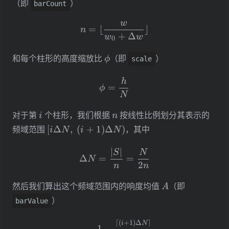
（即
）
barCount
w
n = \lfloor \frac{w}{w_0+
=
⌊
⌋
n
+
Δ
w
w
0
\phi
和每个柱形的高度缩放比
（即
）
ϕ
scale
\phi = \frac{h}{N}
h
=
ϕ
N
i
n
对于第
个柱形，我们根据
按线性比例划分其表示的
i
n
[i\Delta N,\
频域范围
[
Δ
,
(
+
1
)
Δ
)
，其中
i
N
i
N
(i+1)\Delta
\Delta N = \frac{|S|}{n}
N)
∣
∣
S
N
Δ
=
=
N
2
n
n
A
然后我们算出这个频域范围内的响度均值
（即
A
）
barValue
A = \frac{1}{\lceil \Delta
⌈(
+
1
)
Δ
⌉
i
N
1