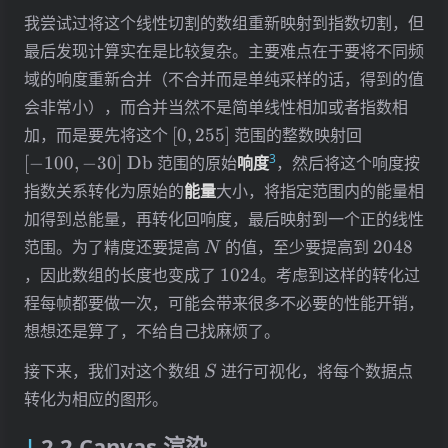
我尝试过将这个线性切割的数组重新映射到指数切割，但
最后发现计算实在是比较复杂。主要难点在于要将不同频
域的响度重新合并（不合并而是单纯采样的话，得到的值
会非常小），而合并当然不是简单线性相加或者指数相
[0,255]
[-100,-30]
加，而是要先将这个
[
0
,
255
]
范围的整数映射回
\mathrm
3
[
−
100
,
−
30
]
Db
范围的原始
响度
，然后将这个响度按
指数关系转化为原始的
能量
大小，将指定范围内的能量相
加得到总能量，再转化回响度，最后映射到一个正的线性
N
2048
范围。为了精度还要提高
的值，至少要提高到
2048
N
1024
，因此数组的长度也变成了
1024
。考虑到这样的转化过
程每帧都要做一次，可能会带来很多不必要的性能开销，
想想还是算了，不给自己找麻烦了。
S
接下来，我们对这个数组
进行可视化，将每个数据点
S
转化为相应的图形。
2.2 Canvas 渲染