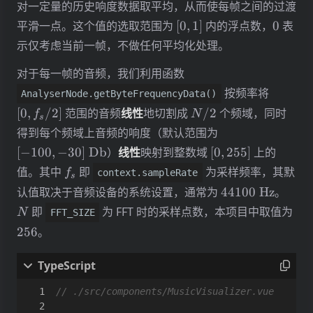
对一定量的历史响度数据取平均，从而使每帧之间的过渡
[0,1]
0
平滑一点。这个值的选取范围为
[
0
,
1
]
内的浮点数，
0
表
示仅考虑当前一帧，不做任何平均化处理。
对于每一帧的音频，我们利用函数
[0,f_s/2
按频率将
AnalyserNode.getByteFrequencyData()
N/2
[
0
,
/2
]
范围的音频
线性
地切割成
/2
个频域，同时
f
N
s
[-100,-30]\
得到每个频域上音频的响度（默认范围为
\mathrm{Db}
[0,255]
[
−
100
,
−
30
]
Db
）
线性
映射到整数域
[
0
,
255
]
上的
f_s
值。其中
即
为采样频率，其默
f
context.sampleRate
s
44100\
N
认值取决于音频设备的系统设置，通常为
44100
Hz
。
\mathrm{Hz}
25
即
为 FFT 时的采样点数，本项目中取值为
N
FFT_SIZE
256
。