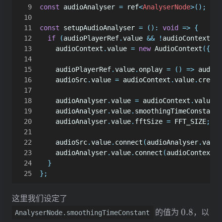
const
audioAnalyser
=
ref
<
AnalyserNode
>();
const
setupAudioAnalyser
=
()
:
void
=>
{
if
(
audioPlayerRef
.
value
&&
!
audioContext
.
va
audioContext
.
value
=
new
AudioContext
({
la
audioPlayerRef
.
value
.
onplay
=
()
=>
audioC
audioSrc
.
value
=
audioContext
.
value
.
create
audioAnalyser
.
value
=
audioContext
.
value
.
c
audioAnalyser
.
value
.
smoothingTimeConstant
audioAnalyser
.
value
.
fftSize
=
FFT_SIZE
;
audioSrc
.
value
.
connect
(
audioAnalyser
.
value
audioAnalyser
.
value
.
connect
(
audioContext
.
v
}
};
这里我们设定了
0.8
的值为
0.8
，以
AnalyserNode.smoothingTimeConstant