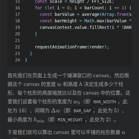
const
scale
=
height
/
FFT_SIZE
;
for
(
let
i
=
0
;
i
<
barCount
;
i
+=
1
)
{
const
barValue
=
average
(
Array
.
from
(
spec
const
barHeight
=
Math
.
max
(
barValue
*
sc
canvasContext
.
value
.
fillRect
(
i
*
(
BAR_WI
}
requestAnimationFrame
(
render
);
}
}
首先我们在页面上生成一个铺满窗口的 canvas，然后根
w
h
据这个 canvas 的宽度
和高度
决定生成多少个柱
w
h
形、每个柱形的高度缩放比以及在 canvas 中的位置。这
w_0
里我们设置每个柱形的宽度为
（即
，此
w
BAR_WIDTH
0
16
\Delta
5
处为
16
）、间隔为
Δ
（即
，此处为
5
）、
w
BAR_GAP
w
h_{\min}
2
最小高度为
（即
，此处为
2
）。
h
MIN_HEIGHT
m
i
n
n
于是我们就可以算出 canvas 里可以平铺的柱形数量
n