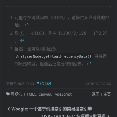
\mathrm{fps}
可能存在跨域问题（CORS），请提供允许跨域的地
址。
↩︎
f_s=44100
44100/2/128
取
=
44100
，则有
44100/2/128
=
172.27
f
s
= 172.27
。
↩︎
当然，也可以利用函数
直接得
AnalyserNode.getFloatFrequencyData()
到原始响度，但最后还是要映射回去。
↩︎
更新于 2025-08-03
6f7432f
CC BY-NC-SA 4.0
可视化
,
HTML5
,
Canvas
,
TypeScript
返回
|
主页
Woogle: 一个基于倒排索引的简易搜索引擎
DSP - Lab 1: FFT: 快速傅立叶变换