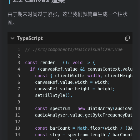
由于期末时间过于紧张，这里我们就简单生成一个柱状
图。
const
render
=
()
:
void
=>
{
if
(
canvasRef
.
value
&&
canvasContext
.
value
&
const
{
clientWidth
: 
width
,
clientHeight
: 
canvasRef
.
value
.
width
=
width
;
canvasRef
.
value
.
height
=
height
;
setFillStyle
();
const
spectrum
=
new
Uint8Array
(
audioAnaly
audioAnalyser
.
value
.
getByteFrequencyData
(
s
const
barCount
=
Math
.
floor
(
width
/
(
BAR_W
const
step
=
spectrum
.
length
/
barCount
;