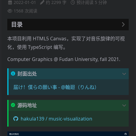
2022-01-01
约 2299 字
预计阅读 5 分钟
1568
次阅读
目录
1 程序说明
本项目利用 HTML5 Canvas，实现了对音乐旋律的可视
1.1 线上 Demo
化，使用 TypeScript 编写。
1.2 本地安装
Computer Graphics @ Fudan University, fall 2021.
1.3 如何使用
2 程序原理
封面出处
2.1 音频分析
届け！僕らの願い事 - @輪廻（りんね）
2.2 Canvas 渲染
源码地址
hakula139 / music-visualization