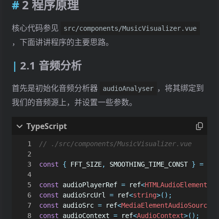
2 程序原理
核心代码参见
src/components/MusicVisualizer.vue
，下面讲讲程序的主要思路。
2.1 音频分析
首先是初始化音频分析器
，将其绑定到
audioAnalyser
我们的音频源上，并设置一些参数。
const
{
FFT_SIZE
,
SMOOTHING_TIME_CONST
}
=
ANA
const
audioPlayerRef
=
ref
<
HTMLAudioElement
>()
const
audioSrcUrl
=
ref
<
string
>();
const
audioSrc
=
ref
<
MediaElementAudioSourceNo
const
audioContext
=
ref
<
AudioContext
>();