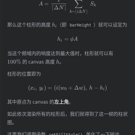
∑
=
A
S
k
⌈
Δ
⌉
N
=
⌊
Δ
⌋
k
i
N
h_i
那么这个柱形的高度
（即
）就可以设定为
h
barHeight
i
h_i = \phi A
=
h
ϕ
A
i
100\%
当这个频域内的响度达到最大值时，柱形就可以有
h
100%
的 canvas 高度
。
h
柱形的位置即为
(x_i,\ y_i) = (i(w_0+\Delt
(
,
)
=
(
(
+
Δ
)
,
−
)
x
y
i
w
w
h
h
0
i
i
i
其中原点为 canvas 的
左上角
。
如此依次渲染所有的柱形后，我们就得到了这一帧的柱状
图。
这里我们调用函数
美化了一下输出，
setFillStyle()