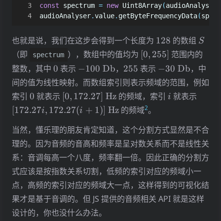
const
spectrum
=
new
Uint8Array
(
audioAnalyser
.
audioAnalyser
.
value
.
getByteFrequencyData
(
spect
128
S
也就是说，我们在这步会得到一个长度为
128
的数组
S
[0,255]
（即
），数组中的值均为
[
0
,
255
]
范围内的
spectrum
0
-100\
255
-30\
整数，其中
0
表示
−
100
Db
，
255
表示
−
30
Db
，中
\mathrm{Db}
\mathrm{Db}
间的值为线性映射。而数组索引则表示频域的范围，例如
0
[0,172.27]\
i
[172.
索引
0
就表示
[
0
,
172.27
]
Hz
的频域，索引
就表示
i
\mathrm{Hz}
\mat
2
[
172.27
,
172.27
(
+
1
)]
Hz
的频域
。
i
i
当然，懂乐理的朋友肯定知道，这个分割方式显然是不合
理的。因为音频的音高和频率是呈对数关系而不是线性关
系：音调每高一个八度，频率翻一倍。因此正确的分割方
式应该是按指数关系切割，低频的索引对应的频域小一
点，高频的索引对应的频域大一点，这样得到的可视化结
果才是基于音调的。但 JS 提供的音频相关 API 就是这样
设计的，你也没什么办法。