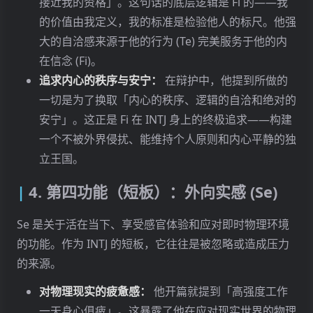
接近我的资格」。这句话的底层逻辑是 Fi 的——我
的价值由我定义，我的标准是检验他人的标尺。他强
大的自洽感来源于他的行为 (Te) 完美服务于他的内
在信念 (Fi)。
追求内心的秩序与安宁：
在辩护中，他提到所做的
一切是为了换取「内心的秩序、逻辑的自洽和绝对的
安宁」。这正是 Fi 在 INTJ 身上的终极追求——构建
一个不被外界侵扰、能维持个人原则和内心平静的独
立王国。
4. 第四功能（短板）：外向实感 (Se)
Se 是关于活在当下、享受感官体验和应对即时物理环境
的功能。作为 INTJ 的短板，它往往是被忽略或造成压力
的来源。
对物理现实的疲惫感：
他开篇就提到「高强度工作
一天身心俱疲」。这暴露了他在应对现实世界的物理