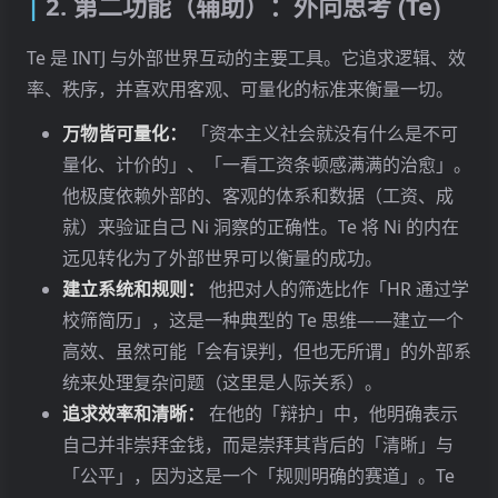
2. 第二功能（辅助）：外向思考 (Te)
Te 是 INTJ 与外部世界互动的主要工具。它追求逻辑、效
率、秩序，并喜欢用客观、可量化的标准来衡量一切。
万物皆可量化：
「资本主义社会就没有什么是不可
量化、计价的」、「一看工资条顿感满满的治愈」。
他极度依赖外部的、客观的体系和数据（工资、成
就）来验证自己 Ni 洞察的正确性。Te 将 Ni 的内在
远见转化为了外部世界可以衡量的成功。
建立系统和规则：
他把对人的筛选比作「HR 通过学
校筛简历」，这是一种典型的 Te 思维——建立一个
高效、虽然可能「会有误判，但也无所谓」的外部系
统来处理复杂问题（这里是人际关系）。
追求效率和清晰：
在他的「辩护」中，他明确表示
自己并非崇拜金钱，而是崇拜其背后的「清晰」与
「公平」，因为这是一个「规则明确的赛道」。Te