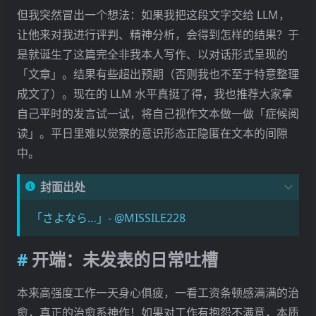
2. 第二功能（辅助）：外向思考 (Te)
但我突然冒出一个想法：如果我把这段文字交给 LLM，
3. 第三功能（第三）：内向情感 (Fi)
让他来对我进行评判、精神分析，会得到怎样的结果？于
4. 第四功能（短板）：外向实感 (Se)
是就诞生了这篇完全非我本人写作、以对话形式呈现的
总结
「文章」。结果有些超出预期（否则我也不至于特意整理
荣格八维补充 - 认知功能与功能轴
成文了）。现在的 LLM 水平真挺了得，我也推荐大家拿
第一部分：四大功能轴与八大功能详解
自己平时的发言试一试，将自己视作文本做一做「症候阅
A. 感知功能轴 (Perception Axis) - 我们如何接收信息
读」。平日里难以觉察的意识形态正隐匿在文本的间隙
1. 直觉轴 (Intuition Axis) - 关注抽象与可能性
中。
Ni (内向直觉 - Introverted Intuition)
Ne (外向直觉 - Extraverted Intuition)
封面出处
2. 实感轴 (Sensing Axis) - 关注具体与现实
「さよなら…」- @MISSILE228
Si (内向实感 - Introverted Sensing)
Se (外向实感 - Extraverted Sensing)
开端：未发表的日常吐槽
B. 判断功能轴 (Judgment Axis) - 我们如何做出决策
3. 思考轴 (Thinking Axis) - 追求客观与逻辑
本来高强度工作一天身心俱疲，一看工资条顿感满满的治
Ti (内向思考 - Introverted Thinking)
愈，真正的治愈系神作！如果对工作有抱怨不满意，本质