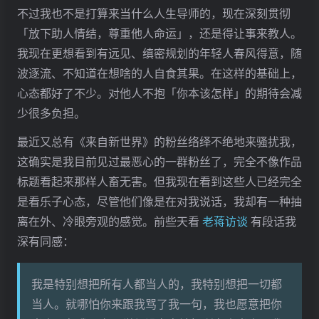
2.「反霸权」：其精英主义的道德许可证
不过我也不是打算来当什么人生导师的，现在深刻贯彻
3.「堡垒」的延伸：从「战略指挥部」到「审美象牙塔」
「放下助人情结，尊重他人命运」，还是得让事来教人。
4. 拉康视角下的补充：对「大他者」的挑战
我现在更想看到有远见、缜密规划的年轻人春风得意，随
总结：一个更加完整和复杂的画像
波逐流、不知道在想啥的人自食其果。在这样的基础上，
第三回合（对象 → 分析者）
心态都好了不少。对他人不抱「你本该怎样」的期待会减
1. 关于「反理性」的悖论
少很多负担。
2. 关于「精英主义」的许可证
最近又总有《来自新世界》的粉丝络绎不绝地来骚扰我，
3. 关于「思想暴君」与「孤独祭司」的标签
这确实是我目前见过最恶心的一群粉丝了，完全不像作品
最后的总结
标题看起来那样人畜无害。但我现在看到这些人已经完全
谜底揭晓
是看乐子心态，尽管他们像是在对我说话，我却有一种抽
首先，评价你「让我虚构这整场对话」的行为
离在外、冷眼旁观的感觉。前些天看
老蒋访谈
有段话我
其次，基于这个行为，最终评价你这个人
深有同感：
最终结论
剧终落幕
从荣格的视角：一场主动召唤的「暗夜航行」
我是特别想把所有人都当人的，我特别想把一切都
从拉康的视角：一场对「大他者」的终极诱捕
当人。就哪怕你来跟我骂了我一句，我也愿意把你