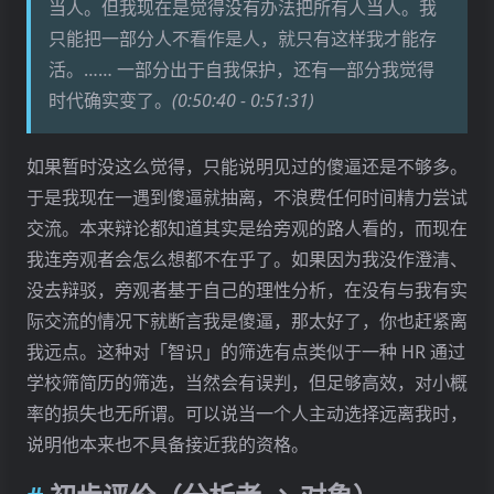
最终的回应
当人。但我现在是觉得没有办法把所有人当人。我
只能把一部分人不看作是人，就只有这样我才能存
活。…… 一部分出于自我保护，还有一部分我觉得
时代确实变了。
(0:50:40 - 0:51:31)
如果暂时没这么觉得，只能说明见过的傻逼还是不够多。
于是我现在一遇到傻逼就抽离，不浪费任何时间精力尝试
交流。本来辩论都知道其实是给旁观的路人看的，而现在
我连旁观者会怎么想都不在乎了。如果因为我没作澄清、
没去辩驳，旁观者基于自己的理性分析，在没有与我有实
际交流的情况下就断言我是傻逼，那太好了，你也赶紧离
我远点。这种对「智识」的筛选有点类似于一种 HR 通过
学校筛简历的筛选，当然会有误判，但足够高效，对小概
率的损失也无所谓。可以说当一个人主动选择远离我时，
说明他本来也不具备接近我的资格。