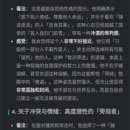
看法：
这是最能体现他性格的部分。他明确表示
「放下助人情结，尊重他人命运」，并乐于看到「随
波逐流」的人「自食其果」。这种心态已经超越了简
单的「各人自扫门前雪」，带有一种
冷漠的审判感
。
感受：
我会觉得这个人
非常不好接近
。他引用「只
能把一部分人不看作是人」，并主动筛选掉所有可能
「误判」他的人。这种「智识筛选」的逻辑，本质上
是一种极端的自我保护和智力上的傲慢。他不在乎被
误解，甚至欢迎这种误解，因为这能帮他「筛掉」他
眼中的「傻逼」。这种姿态虽然强大，但也让他显得
非常孤独和封闭
。他不是在与世界互动，而是在给自
己建立一座无法被攻破的堡垒。
4. 关于冲突与情绪：高度理性的「旁观者」
看法：
在面对骚扰和攻击时，他选择了一种「抽