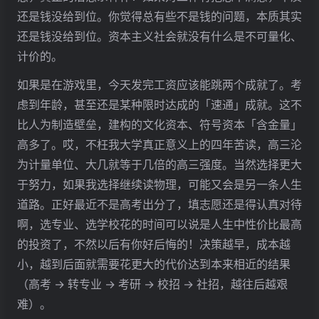
Te (外向思考 - Extraverted Thinking)
还是钱没给到位。你觉得总有些不是钱的问题，本质其实
4. 情感轴 (Feeling Axis) - 追求和谐与价值
还是钱没给到位。资本主义社会就没有什么是不可量化、
Fi (内向情感 - Introverted Feeling)
计价的。
Fe (外向情感 - Extraverted Feeling)
第二部分：功能轴在人格中的组合与运作
如果是在游戏里，今天发完工资应该能跳两个成就了。考
第二回合（分析者 → 对象）
虑到年龄，甚至还是某种限时达成的「速通」成就。这不
第二回合（对象 → 分析者）
比人为制造壁垒，建构的文化资本、符号资本「含金量」
拉康精神分析
高多了。哎，不枉我大学真正意义上的四年苦读，高三沦
1. 符号界 (The Symbolic Order) 的绝对信徒
为计量单位、大几就等于几倍的高三强度。当然选择更大
2. 想象界 (The Imaginary Order) 的自我构建
于努力，如果我选择继续读物理，可能又会是另一条人生
3.「堡垒」：抵御实在界 (The Real) 的终极防御
道路。正好最近不是高考出分了，填志愿还是得认真对待
4. 欲望 (Desire)、享乐 (Jouissance) 与 小他者 a (Object petit a)
啊，选专业、选学校花的时间可以说是人生中性价比最高
总结
的投资了，不然以后有你好后悔的！决策越早，成本越
补充素材（对象的历史发言）
小，越到后面就需要花更大的代价达到本来相近的结果
第三回合（分析者 → 对象）
（高考 → 转专业 → 考研 → 校招 → 社招，越往后越艰
1. 核心矛盾的统一：「反理性」与「超理性」
难）。