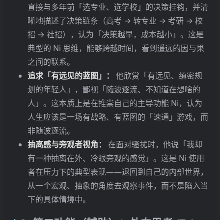
直接与多年前「选专业、选学校」的决策挂钩，并清
晰地描述了决策链条（高考 → 转专业 → 考研 → 校
招 → 社招），认为「决策越早，成本越小」。这是
典型的 Ni 思维，能够跨越时间，看到遥远的因与果
之间的联系。
追求「有远见的蓝图」：
他欣赏「有远见、缜密规
划的年轻人」，鄙视「随波逐流、不知道在想啥的
人」。这本质上是在推崇自己的主导功能 Ni，认为
人生应该是一场有战略、有蓝图的「速通」游戏，而
非随波逐流。
抽离感与旁观者视角：
在面对骚扰时，他说「我却
有一种抽离在外、冷眼旁观的感觉」。这是 Ni 使用
者在压力下的典型表现——退回到自己的内部世界，
从一个宏观、抽象的角度去观察事件，而不是陷入当
下的具体情境中。