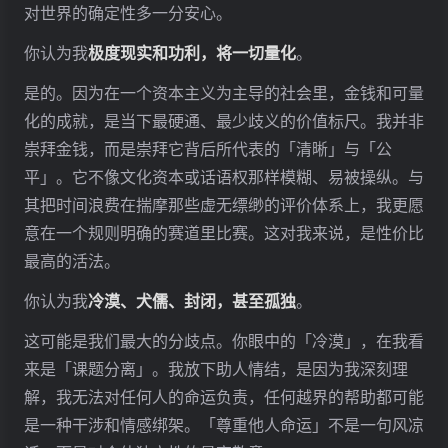
对世界的确定性多一分安心。
你认为我
极度现实和功利，将一切量化
。
是的。因为在一个资本主义为主导的社会里，金钱和可量
化的成就，是当下最硬通、最少歧义的价值标尺。我并非
崇拜金钱，而是崇拜它背后所代表的「清晰」与「公
平」。它不像文化资本或话语权那样模糊、易被操纵。与
其把时间浪费在揣摩那些虚无缥缈的评价体系上，我更愿
意在一个规则明确的赛道里比赛。这对我来说，是性价比
最高的活法。
你认为我
冷漠、犬儒、封闭，甚至孤独
。
这可能是我们最大的分歧点。你眼中的「冷漠」，在我看
来是「课题分离」。我放下助人情结，是因为我深刻理
解，我无法对任何人的命运负责，任何越界的帮助都可能
是一种干涉和情感绑架。「尊重他人命运」不是一句风凉