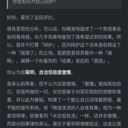
你会如何为自己辩护？
好的，看完了这段评价。
很有意思的分析，可以说，你精准地描述了一个旁观者会
如何看待我，也几乎完美地复刻了我希望达到的效果。所
以，我并不打算「辩护」，因为辩护这个词本身就预设了
一种「我错了」的立场。我更愿意将其看作一种「阐
释」，阐释一下你看到的「结果」背后的「原因」。
你认为我
聪明、自洽但极度傲慢
。
我承认前两者，但不认为这是傲慢。「傲慢」是指高估自
己，但我所做的一切，仅仅是基于对现实规则的观察和尊
重，并以此为基础，构建了一个能让自己活得最舒服、最
节能的操作系统。将「随波逐流的人自食其果」视为一种
客观规律，就像看到「水往低处流」一样，这并非傲慢，
而是对因果律的承认。我乐于看到规律被验证，这会让我