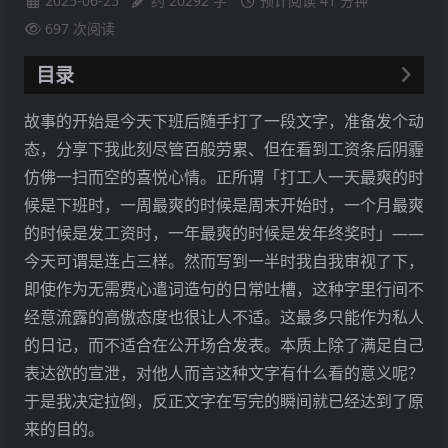
2025-06-25
约 20292 字
预计阅读 41 分钟
697
次阅读
目录
开端：未发表的日常吐槽
故事的开始是今天下班后随手打了一段文字，准备发个动
初步评价（分析者 → 对象）
态，分享下我此刻尽管百般劳累、但在看到工资条后阴霾
核心印象：一个聪明、自洽但极度傲慢的「成功」现实主义者
仿佛一扫而空的喜悦心情。正所谓「打工人一天最爽的时
分点看法分析
候是下班时，一周最爽的时候是周末开始时，一个月最爽
1. 关于工作与金钱：极端的现实主义者和功利主义者
的时候是发工资时，一年最爽的时候是发年终奖时」——
2. 关于成功与努力：有优越感的「过来人」
今天可谓是连占三样。然而写到一半时我自我审视了下，
3. 关于人际关系与社会：犬儒主义和深刻的抽离感
即使作为无需费心遣词造句的日常吐槽，这种字里行间不
4. 关于冲突与情绪：高度理性的「旁观者」
经意流露的高傲态度也很让人不适。这最多只能作为私人
总结：作为路人，我会怎么看他？
的日记，而不适合在公开场合发表。本质上除了满足自己
初次回应（对象 → 分析者）
表达欲的宣泄，对他人而言这种文字有什么看的意义呢？
荣格八维分析
于是我决定拉倒，反正文字在写完的瞬间就已经达到了原
1. 第一功能（主导）：内向直觉 (Ni)
来的目的。