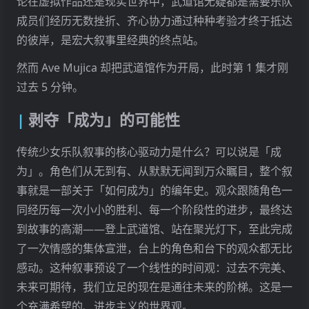
论在虚拟作品还是现实世界中，武道馆无疑都是需要乐队
成员们经历无数挫折、齐心协力通过种种考验才终于抵达
的彼岸，是宏大叙事里经典的终点站。
然而 Ave Mujica 却把武道馆作为开局，此时第 1 集才刚
过去 5 分钟。
剥夺「成为」的可能性
传统少女乐队叙事的核心驱动力是什么？可以说是「成
为」。角色们从无到有、从默默无闻到万众瞩目，整个叙
事就是一部关于「如何成为」的编年史。观众跟随角色一
同经历每一次小小的胜利、每一个阶段性的进步，最终达
到故事的高潮——登上武道馆、站在聚光灯下，至此完成
了一次情感的集体宣泄，台上的角色和台下的观众都无比
感动。这种叙事预设了一个线性的时间观：过去不完美、
未来可期待，我们立足的现在是通往未来的阶梯。这是一
个充满希望的、进步主义的世界观。