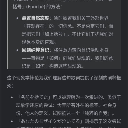
code ‘KiLLKiSS’ uh..,
括号」(Epoché) 的方法：
code ‘KiLLKiSS’ uh..,
悬置自然态度
：暂时搁置我们关于外部世界
「客观存在」的一切信念。不是否定它们，而
是把它们「加上括号」，不让它们干扰我们对
KiLLKiSS judy.., KiLLKiSS jude.., KiLLKiSS juda..,
现象本身的直观。
KiLLKiSS judy.., KiLLKiSS jude.., KiLLKiSS juda..,
回到纯粹意识
：将注意力转向意识活动本身
欺いて
——事物是「如何」向我们显现的，我们的意
瞒天过海
识是「如何」构造这些显现的。
本质直观
：通过这种还原，我们可以把握到事
KiLLKiSS judy.., KiLLKiSS jude.., KiLLKiSS juda..,
这个现象学悖论为我们理解这句歌词提供了深刻的阐释框
物的「本质」(Eidos)，即那些使事物之所以为
KiLLKiSS judy.., KiLLKiSS jude.., KiLLKiSS juda..,
架：
事物的不变结构。
抱きしめて
「名前を捨てた」可以被理解为一次激进的、类似于
胡塞尔相信，通过现象学还原，我们能够抵达一个
紧抱入怀
现象学还原的尝试：舍弃所有外在的标签、社会身
纯粹的、无预设的、绝对确定的认识基础。然而，
份、他人的定义，试图抵达一个「纯粹的自我」。
ねぇ あからさまね 醜い終局に すべてが変わってゆ
这个乐观的信念在海德格尔那里遭遇了根本性的挑
「あなたのモザイクが泣いてる」则揭示了这次尝试
く
战。