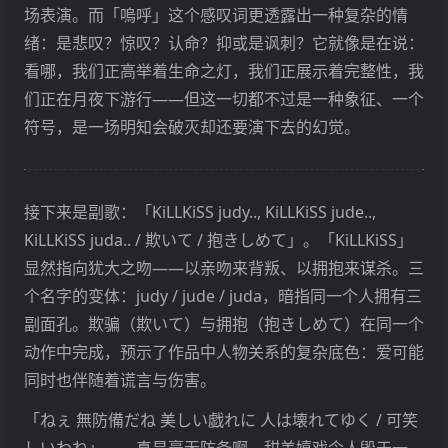
场表演。而「嗚呼」这个感叹词更透露出一种复杂的情
绪：是悲叹？惊叹？认命？抑或是讽刺？它就像是在说：
看哪，我们正高举着生命之灯，我们正展示着完整性，我
们正在月夜下游行——但这一切都不过是一种象征、一个
符号，是一场明知会破灭却还要演下去的幻觉。
接下来是副歌：「KiLLKiSS judy.., KiLLKiSS jude..,
KiLLKiSS juda.. / 欺いて / 抱きしめて」。「KiLLKiSS」
显然指向犹大之吻——以亲吻来背叛、以拥抱来谋杀。三
个名字的变体：judy / jude / juda，暗指同一个人拥有三
副面孔。欺骗（欺いて）与拥抱（抱きしめて）在同一个
动作中完成，预示了作品中人物关系的复杂底色：爱可能
同时也伴随着谎言与伤害。
「ねぇ 無防備だね 美しい戯れに 人は壊れてゆく / 可笑