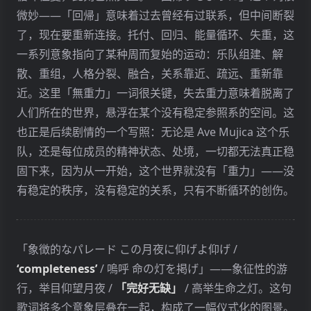
微妙——「回帰」意味着过去曾经有过联系，但中间断裂
的、永恒推迟的过程中。每当我们试图用一个
了，现在要重新连接。托付、回归、能量循环、失重，这
符号来解释另一个符号时，我们只是将意义推
一系列意象指向了某种周而复始的运动：乐队组建、解
迟到了下一个符号。就像查字典：你查
散、重组，人格分裂、融合，关系靠近、疏远、重新靠
「爱」，得到「深切的情感」；你再查「情
近。这里「無重力」一词很关键，失去重力意味着脱离了
感」，得到「内心的感受」；你查「感受」，
人们所在的世界，悬浮在某个没有稳定参照系的空间。这
又回到了「情感」…… 意义在这个循环中永远
也正是后续剧情的一个写照：无论是 Ave Mujica 这个乐
无法最终抵达。
队，还是每位成员的精神状态、处境，一切都无法真正稳
德里达由此提出，西方哲学传统一直在追求一个
固下来，因为从一开始，这个世界就没有「重力」——没
「在场的形而上学」(Metaphysics of Presence)，
有稳定的秩序，没有稳定的关系，只有不断循环的创伤。
即相信存在一个终极的、自明的、不依赖于任何外
部中介的「在场」之物（上帝、理性、真理、本
质）。而解构主义的任务就是揭示，这种「在场」
「象徴的なパレード この月夜に仰げよ仰げ /
从一开始就是一个幻觉。任何看似自明的、中心的
‘completeness’
/ 嗚呼 命の灯を掲げ」——象征性的游
概念，其实都依赖于它所排斥、所边缘化的「他
行，举目仰望月夜 /
「完好无缺」
/ 高举生命之灯。这句
者」。
歌词将多个意象层叠在一起，构成了一幅仪式化的图景。