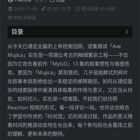
2025-11-09
约 32118 字
预计阅读 65 分钟
898
次阅读
目录
「Sub rosa.」——「秘密」
从今天已通览全篇的上帝视角回顾，逐集细读「Ave
01:10
Mujica」实在是一项堪比考古的精细繁杂工程——不仅
月亮：赋形、缺位、赦免
因为它背负着前作「MyGO」13 集的叙事惯性与情感债
01:12 - 04:24
务，更因为「Mujica」那刻意的、几乎是挑衅式的碎片
KiLLKiSS
化叙事本就拒绝给出一条稳定的阐释路径。如何从错综复
05:01
杂的线索脉络中厘清具体每集的作用与意义，又应当从何
剥夺「成为」的可能性
处、如何切入，实在是一项难题。不妨我们就仿照
不存在可以成长的「人」
Reaction 视频的形式，看一段评论一段。也许这也暗合
05:11
了伊瑟尔所述的「时间流」式的阅读过程，作品的意义随
06:05
着时间的推进动态地生长出来，每个新句段也会重排之前
06:12 - 06:14
的理解、更新未来的期待。