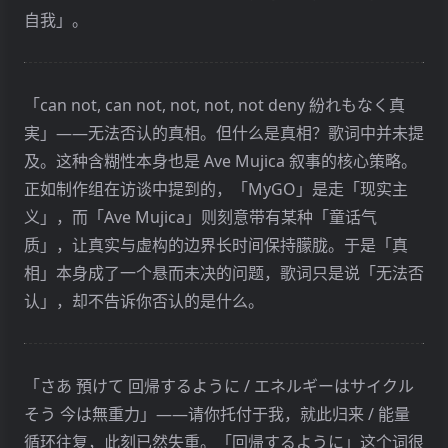
字指向家族、职业指向社会角色、性格指向过去的
自我」。
经历），如此往复，永无止境。那个被能指所指涉
的「真实的我」永远是缺席的，我们只能在能指的
镜子迷宫中追逐自己的幻影。
「can not, can not, not, not, not deny 紛れもなく真
3. 德里达的延异：意义的永恒推迟
実」——无法否认的真相。但什么是真相？歌词中并未提
及。这种含糊性本身也是 Ave Mujica 叙事的核心策略。
雅克 · 德里达 (Jacques Derrida) 进一步激进化了这
正如制作组在访谈中提到的，「MyGO」是走「现实主
个思路，提出了「延异」(Différance) 这个核心概
义」，而「Ave Mujica」则刻意带有某种「童话气
念。Différance 是一个他自己创造的词，结合了法
质」，让真实与虚构的边界长时间保持朦胧。于是「真
语中「差异」(différence) 和「推迟」(différer) 两
相」本身成了一个悬而未决的问题，歌词只是说「无法否
个含义。
认」，却不告诉你否认的是什么。
空间维度的差异 (Difference)
：正如索绪尔所
说，意义来自符号之间的差异。没有差异，就
「さあ 預けて 回帰するように / エネルギーはサイクル
没有意义。
そう 今は無重力」——请你托付于我，就此归来 / 能量
时间维度的推迟 (Deferral)
：但意义的生成不
循环往复，此刻已然失重。「回帰するように」这个词很
仅依赖于共时的差异关系，还处于一个历时