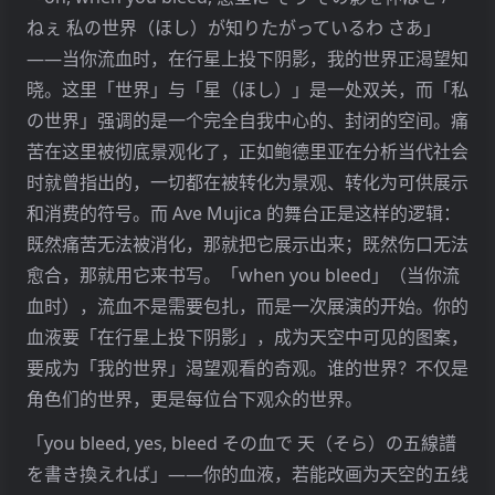
ねぇ 私の世界（ほし）が知りたがっているわ さあ」
——当你流血时，在行星上投下阴影，我的世界正渴望知
晓。这里「世界」与「星（ほし）」是一处双关，而「私
の世界」强调的是一个完全自我中心的、封闭的空间。痛
苦在这里被彻底景观化了，正如鲍德里亚在分析当代社会
时就曾指出的，一切都在被转化为景观、转化为可供展示
和消费的符号。而 Ave Mujica 的舞台正是这样的逻辑：
既然痛苦无法被消化，那就把它展示出来；既然伤口无法
愈合，那就用它来书写。「when you bleed」（当你流
血时），流血不是需要包扎，而是一次展演的开始。你的
血液要「在行星上投下阴影」，成为天空中可见的图案，
要成为「我的世界」渴望观看的奇观。谁的世界？不仅是
角色们的世界，更是每位台下观众的世界。
「you bleed, yes, bleed その血で 天（そら）の五線譜
を書き換えれば」——你的血液，若能改画为天空的五线