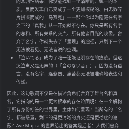
的悲剧性结果：你没能找到一个清晰的、统一的本
真是明目张胆啊 丑陋结局将会改变一切
质，反而发现自己变成了一个更加模糊的、由无数碎
2. 海德格尔的真理观：Aletheia——解蔽
儚いのね
片拼凑而成的「马赛克」——那个你以为隐藏在名字
与遮蔽的共属
多么缥缈
之下的「真我」从一开始就不存在。你只是所有名字
马丁 · 海德格尔 (Martin Heidegger) 继承了现象学
的总和、所有关系的交点、所有他者目光的映像。舍
そう このまま 壊れて
的方法，但将其推向了更为激进的方向。他追问的
弃了名字，你就失去了「显现」的途径，只剩下一个
就这样毁坏吧
不再是「意识如何认识对象」，而是更为根本的存
无法被看见、无法言说的空洞。
在论问题：「存在本身是什么？」
「泣いてる」成为了唯一还能证明存在的痕迹。但这
哭泣声又是无声的（「音のない音」），因为没有语
海德格尔对古希腊语「真理」一词——aletheia
言、没有名字，连悲伤、痛苦都无法被准确地表达和
(ἀλήθεια) 的词源学考察，成为其哲学的关键突
传递。
破。Aletheia 由否定前缀 a- 和词根 lethe（遮蔽、
隐藏、遗忘）构成，其字面意思是「去蔽」(Un-
因此，这句歌词不仅是在描述角色们舍弃了舞台名和真
concealment) 或「解蔽」。这意味着：
名，它指向的是一个更为根本的存在论困境：在一个解构
了所有身份标签的世界里，主体如何显现？当所有的「名
真理不是符合论
：真理不是命题与事实的「符
字」都被悬置，剩下的是更清晰的真实还是更彻底的遮
合」或「正确性」，而是存在者从遮蔽状态中
蔽？Ave Mujica 的世界给出的答案是后者：人偶们舍弃
「涌现出来」、「敞开自身」的动态事件。