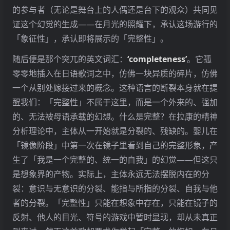
的参与者（无论是舞台上的人偶还是台下的观众）共同见
证这个幻觉的生成——在月光的照耀下，承认这场游行的
「象征性」，承认即将展示的「完整性」。
随后便是那个突兀的英文词汇：
‘completeness’
。它孤
零零地插入在日语歌词之中，仿佛一块异质的碎片，仿佛
一个从别处嫁接过来的概念。这种语言的断裂本身就在提
醒我们：「完整性」不属于这里，而是一个外来的、强加
的、无法被母语承载的幻想。什么是完整？在拉康的精神
分析理论中，主体从一开始就是分裂的、残缺的。婴儿在
「镜像阶段」中第一次在镜子里看到自己的完整形象，产
生了「我是一个完整的、统一的自我」的幻觉——但这只
是想象界的产物。实际上，主体永远无法摆脱内在的分
裂：意识与无意识的分裂、能指与所指的分裂、自我与他
者的分裂。「完整性」只能在想象中存在，只能在镜子的
反射、他人的目光、符号的游戏中暂时显现，却从未真正