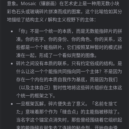
我们可能感受到某种刺激，但「红色」作为一
意象。Mosaic（镶嵌画）在艺术史上是一种用无数小块
个可以被识别、记忆、交流的对象，只有在语
这个看似简单的观点却埋下了解构主义的种子：如
彩色石头或玻璃碎片拼凑而成的图案，这个比喻恰如其分
言中才存在。
果意义只存在于关系和差异之中，那么是否存在一
地描绘了结构主义 / 解构主义视野下的主体：
还原的极限
：因此，所谓「悬置一切预设、回
个最终的、稳定的「所指」？
「你」不是一个统一的本质，而是无数能指碎片的拼
到纯粹事物本身」在海德格尔看来是一个形而
凑。你的名字、你的身份、你的角色、你的关系，这
2. 拉康：能指的优先性与主体的碎片化
上学的幻想。当你试图剥离所有的「名字」和
些都是一个个能指碎片，它们按照某种暂时的模式拼
概念时，你得到的不是更清晰的本质，而是一
雅克 · 拉康将索绪尔的语言学洞察引入精神分析，并
凑在一起，形成了一个看似完整的图像。
片无法被把握、无法被言说、甚至无法被意识
走得更远。他颠覆了索绪尔的公式，提出
能指相对
碎片之间没有本质的联系，只有约定俗成的结构。是
到的混沌——一个更深的「遮蔽」。
于所指具有优先性
。
什么让这一个个能指共同指向同一个主体？不是因为
存在一个内在的本质自我作为基底，而是因为我们
在拉康看来：
（以及主体自己）暂时性地将这些碎片组织在主体这
能指链 (Signifying Chain)
：意义不是由单个
个统一的框架之下。
符号所承载，而是在一条由无数能指构成的链
一旦框架瓦解，碎片便失去了意义。「名前を捨て
条中，通过它们之间的联系、替代、转喻和隐
た」意味着那个作为「缝合点」的主能指被移除了。
喻不断滑动。一个能指总是指向另一个能指，
当名字这个锚定点消失时，那些曾经围绕着它组织起
永远无法最终抵达一个确定的、在场的所指。
来的能指碎片就失去了连接的粘合剂，开始自由滑