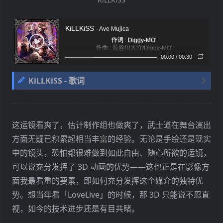
KiLLKiSS
- Ave Mujica
作词 : Diggy-MO'
作曲 : 長谷川大介/Diggy-MO'
编曲 : 長谷川大介
00:00
/
00:30
弄られて垂れ流す 音のない音 (在命运玩弄下流溢出无
遍く 名前を捨てたのね あなたのモザイクが泣いてる
声之音)
KiLLKiSS - 歌词
(将名字尽数舍弃 你的虚影（mosaic）哭泣着)
can not, can not, not, not, not deny
紛れもなく真実 (不折不扣的真相)
さあ 預けて 回帰するように (请你托付于我 就此归来)
エネルギーはサイクル そう いまは無重力 (能量循环
弄られて垂れ流す 音のない音
象徴的なパレード この月夜に仰げよ仰げ (象征性的游
往复 此刻业已失重)
‘completeness’ (‘完好无缺’)
行 举目仰望月夜)
在命运玩弄下发出无声之音
这运镜看爽了，估计制作组也做爽了，武士道在舞台演出
嗚呼 命の灯を掲げ (啊 高举生命之灯)
KiLLKiSS judy.., KiLLKiSS jude.., KiLLKiSS juda..,
方面无疑已积累起相当丰富的经验。无论是手绘还是现实
遍く 名前を捨てたのね あなたのモザイクが泣いて
欺いて (瞒天过海)
中的镜头，恐怕都很难做到如此自由、随心所欲的运镜，
KiLLKiSS judy.., KiLLKiSS jude.., KiLLKiSS juda..,
る
抱きしめて (紧拥入怀)
可以说充分发挥了 3D 动画的优势——这也正是在影像方
ねぇ 無防備だね 美しい戯れに 人は壊れてゆく (真是
将名字尽数舍弃 模糊的你哭泣着
毫无防备啊 甜美嬉戏令人毁于一旦)
可笑しいわね (何其可笑)
面我最看重的要素，即如何充分发挥这个媒介的独特优
‘cuz we’re all alone
can not, can not, not, not, not deny 紛れもなく
噛み締めても まだ痛むなら (倘若咬紧牙关 仍觉疼痛)
势。想当年看「LoveLive」的时候，那 3D 只能说不忍直
手を挙げ 希え (那便高举双手 虔诚祈愿)
真実
视，如今的技术进步还是有目共睹。
oh, when you bleed,
惑星に そう その影を伸ばせ (影子投映于行星之上)
can not, can not, not, not, not deny 不折不扣的