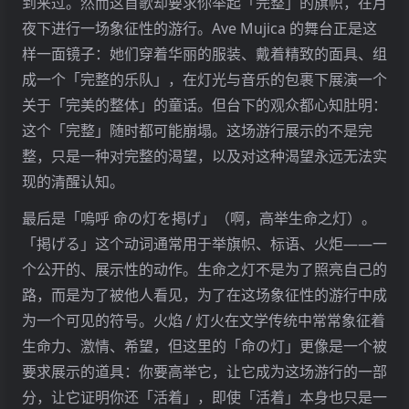
到来过。然而这首歌却要求你举起「完整」的旗帜，在月
夜下进行一场象征性的游行。Ave Mujica 的舞台正是这
样一面镜子：她们穿着华丽的服装、戴着精致的面具、组
成一个「完整的乐队」，在灯光与音乐的包裹下展演一个
关于「完美的整体」的童话。但台下的观众都心知肚明：
这个「完整」随时都可能崩塌。这场游行展示的不是完
整，只是一种对完整的渴望，以及对这种渴望永远无法实
现的清醒认知。
最后是「嗚呼 命の灯を掲げ」（啊，高举生命之灯）。
「掲げる」这个动词通常用于举旗帜、标语、火炬——一
个公开的、展示性的动作。生命之灯不是为了照亮自己的
路，而是为了被他人看见，为了在这场象征性的游行中成
为一个可见的符号。火焰 / 灯火在文学传统中常常象征着
生命力、激情、希望，但这里的「命の灯」更像是一个被
要求展示的道具：你要高举它，让它成为这场游行的一部
分，让它证明你还「活着」，即使「活着」本身也只是一