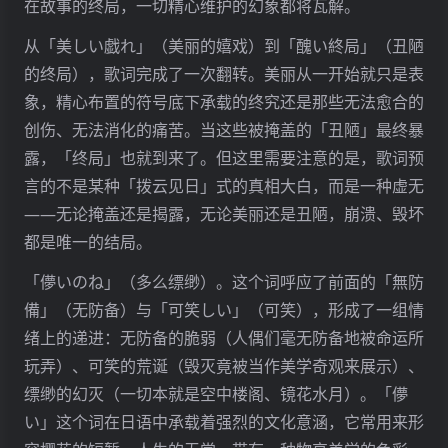
在故事的终局，一切精心维护的幻象都将瓦解。
从「美しい戯れ」（美丽的嬉戏）到「醜い終局」（丑陋
的终局），歌词完成了一次翻转。美丽从一开始就只是表
象，精心布置的符号底下承载的终究还是那些无法愈合的
创伤、无法消化的痛苦。当这些被掩盖的「丑陋」最终暴
露，「终局」也就到来了。但这里需要注意的是，歌词预
言的不是某种「拨云见日」式的真相大白，而是一种虚无
——无论掩盖还是揭露，无论美丽还是丑陋，崩溃、毁坏
都是唯一的结局。
「儚いのね」（多么缥缈）。这个词呼应了前面的「無防
備」（无防备）与「可笑しい」（可笑），形成了一组情
绪上的递进：无防备的脆弱（人偶们毫无防备地被命运所
玩弄）、可笑的荒诞（毁灭竟被当作美学奇观来展示）、
缥缈的幻灭（一切本就是空中楼阁、镜花水月）。「儚
い」这个词在日语中承载着强烈的文化意涵，它常用来形