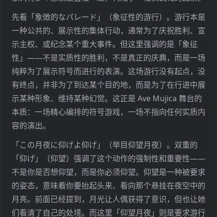
先看「象徴的なパレード」（象征性的游行）。游行本是
一种公共的、展示性的集体行动，通常为了庆祝胜利、宣
示主权、或纪念某个重大事件。但这里强调的是「象征
性」——不是实质性的胜利，不是真正的庆典，而是一场
纯粹为了展示符号而进行的表演。这场游行没有起点，没
有终点，并非为了到达某个目的地，而是为了在行进中展
示某种形象、维持某种幻觉。这正是 Ave Mujica 舞台的
本质：一场精心编排的符号游戏，一场不指向任何实质内
容的演出。
「この月夜に仰げよ仰げ」（举目仰望月夜）。双重的
「仰げ」（仰望）强调了这个动作的强制性和重要性——
不是你是否想仰望，而是你必须仰望。仰望是一种被要求
的姿态，意味着你要抬起头来、看向那个悬挂在夜空中的
月亮。前面已经提到，月光让人偶获得了意识，但也让她
们看清了自己的处境。而这里「仰望月夜」则是要求游行