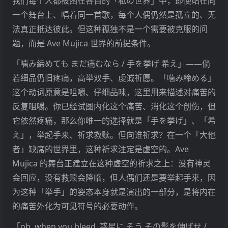
我们每个人都被困在各自的「私の世界」中，即使站在同
一个舞台上、唱着同一首歌，每个人偶仍然是孤立的、无
法真正抵达彼此。但这种孤独不是一个需要被克服的问
题，而是 Ave Mujica 世界的前提条件。
「噛み締めても まだ痛むなら / 手を挙げ 希え」——倘
若细品仍旧疼痛，高举双手、虔诚祈愿。「噛み締める」
这个动词原意是咀嚼、仔细品味，这里用来描述对痛苦的
反复咀嚼。你已经试图内化这个痛苦、消化这个创伤，但
它依然疼痛，那么你唯一的选择就是「手を挙げ」、「希
え」，举起手来、祈求救赎。但向谁祈求？在一个「大他
者」缺席的世界里，这种祈求注定是虚空的。Ave
Mujica 的舞台正建立在这种虚空的祈求之上：没有神灵
会回应，没有救赎会降临，但人偶们还是要举起手来，因
为这种「举手」的姿态本身就是演出的一部分，是将内在
的痛苦外化为可见符号的必要动作。
「oh, when you bleed, 惑星に そう その影を伸ばせ /