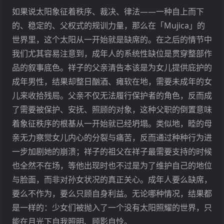
如果说太阳象征着秩序、裁决、律法——一种自上而下
的、稳定的、父权式的规训力量，那么在「Mujica」的
世界里，这个太阳从一开始就是缺席的。在之后的情节中
我们尤其容易注意到，成年人的系统性缺位是贯穿整部作
品的叙事底色。祥子的父亲清告本该是为女儿提供庇护的
成年男性，结果却整日酗酒、瘫软在地，需要未成年的女
儿来收拾残局。父亲不仅无法履行保护者的角色，反而成
了需要被保护、安抚、照顾的对象，这种父职的倒置意味
着象征秩序的根基从一开始就已经坍塌。类似地，睦的母
亲无力察觉女儿内心的分裂与痛苦，反而通过种种行为进
一步加剧她的崩溃；祥子的祖父在祥子最需要支持的时候
也全然不在场，等他出现时也不过是为了维护自己的地位
与脸面，而非对孙女状况的真正关心。成年人要么缺席，
要么不作为，要么只顾自身利益。无论哪种情况，结果都
是一样的：少女们被抛入了一个没有太阳照耀的世界，只
能在月光下自我照明、顾影自怜。