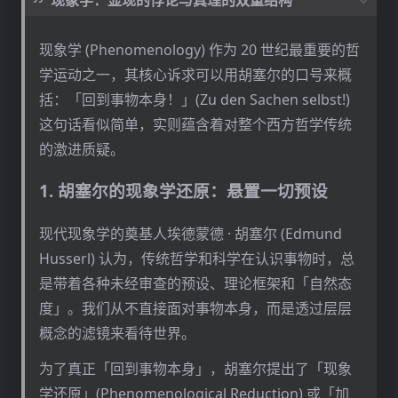
‘cuz we’re all alone
现象学：显现的悖论与真理的双重结构
‘cuz we’re all alone
现象学 (Phenomenology) 作为 20 世纪最重要的哲
噛み締めても まだ痛むなら
学运动之一，其核心诉求可以用胡塞尔的口号来概
倘若细品仍旧疼痛
括：「回到事物本身！」(Zu den Sachen selbst!)
手を挙げ 希え
这句话看似简单，实则蕴含着对整个西方哲学传统
高举双手 虔诚祈愿
的激进质疑。
oh, when you bleed, 惑星に そう その影を伸ばせ
1. 胡塞尔的现象学还原：悬置一切预设
oh, when you bleed, 在行星上投下阴影
现代现象学的奠基人埃德蒙德 · 胡塞尔 (Edmund
ねぇ 私の世界（ほし）が知りたがっているわ さあ
Husserl) 认为，传统哲学和科学在认识事物时，总
我的世界正渴望知晓
是带着各种未经审查的预设、理论框架和「自然态
you bleed, yes, bleed その血で 天（そら）の五線
度」。我们从不直接面对事物本身，而是透过层层
譜を書き換えれば
概念的滤镜来看待世界。
you bleed, yes, bleed 你的血液 若能改画为天空的
为了真正「回到事物本身」，胡塞尔提出了「现象
五线谱
学还原」(Phenomenological Reduction) 或「加