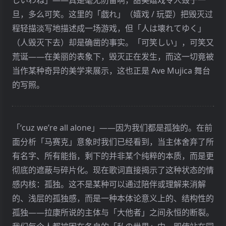
しいわね」——真是毫无防备啊，甜美嬉戏令人毁于一
旦，多么可笑。这里的「戯れ」（嬉戏 / 玩耍）把毁灭过
程轻描淡写地描述成一场游戏，但「人は壊れてゆく」
（人毁灭下去）却是确凿的事实。「可笑しい」，可笑又
荒诞——在美丽的表象下，毁灭正在发生，而这一切竟被
当作某种奇异的美学来展示，这也正是 Ave Mujica 舞台
的写照。
「‘cuz we’re all alone」——因为我们都是孤独的。在前
面分析「马赛克」意象时我们已经看到，当主体舍弃了所
有名字、所有能指，剩下的并非某个纯粹的本质，而是更
彻底的遮蔽与碎片化。现在歌词直接揭示了这种状态的情
感内核：孤独。这不是某种可以通过陪伴或理解来消解
的、浅层的孤独感，而是一种本体论意义上的、结构性的
孤独——拉康所说的主体与「大他者」之间永恒的断裂。