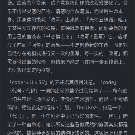
谱。血液书写音乐，这个意象将创作的过程残酷化了。音
乐不再是灵感的产物、情感的自然流露，而是用生命本
身、用身体的损耗「改写」出来的。「天の五線譜」暗示
了某种预先存在的秩序、某种既定的模板，而你要做的是
用自己的血液去「书き換える」（改写 / 重写）它。这呼
应了前面「回帰」的意象——不是创造新的东西，而是对
已经存在的模式进行又一次的重写。每一次的「改写」都
需要付出血的代价，但结果仍然是写在同一张五线谱上，
无法逃出既定的框架。
「code ‘KiLLKiSS’」的表述尤其值得注意。「code」
（代号 / 代码）一词的出现将整个过程祛魅了——所有这
一切并不是一场自发的、浪漫的艺术创作，而是一个被编
码的、预先设定的程序 / 计划。「KiLLKiSS」只是一个
「代号」，是一个在剧本中早已写好的事件。「代号」暗
示了一种宿命论，暗示所有这些看似偶然的崩溃其实都是
必然的、被某种更深层的结构所决定的。这实际上也是与