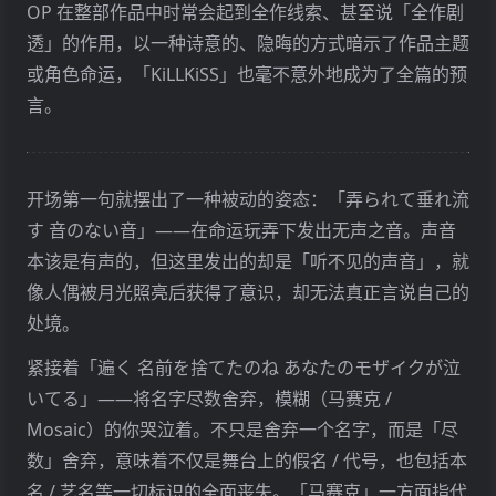
ねぇ 私の世界(ほし)が知りたがっているわ さあ (我的
OP 在整部作品中时常会起到全作线索、甚至说「全作剧
真相
世界（Hoshi）正渴望知晓)
you bleed, yes, bleed
その血で 天(そら)の五線譜を書き換えれば (你的血液
透」的作用，以一种诗意的、隐晦的方式暗示了作品主题
若能改写天空的五线谱)
code ‘KiLLKiSS’ uh..,
さあ 預けて 回帰するように
或角色命运，「KiLLKiSS」也毫不意外地成为了全篇的预
KiLLKiSS judy.., KiLLKiSS jude.., KiLLKiSS juda..,
欺いて (瞒天过海)
请你托付于我 就此归来
言。
KiLLKiSS judy.., KiLLKiSS jude.., KiLLKiSS juda..,
抱きしめて (紧拥入怀)
エネルギーはサイクル そう 今は無重力
ねぇ あからさまね 醜い終局に すべてが変わってゆく
(真是明目张胆啊 丑陋终局将逐渐改变一切)
儚いのね (何其缥缈)
能量循环往复 此刻已然失重
そう このまま 壊れて (就这样走向毁灭吧)
开场第一句就摆出了一种被动的姿态：「弄られて垂れ流
象徴的なパレード この月夜に仰げよ仰げ
す 音のない音」——在命运玩弄下发出无声之音。声音
象征性的游行 举目仰望月夜
本该是有声的，但这里发出的却是「听不见的声音」，就
‘completeness’
像人偶被月光照亮后获得了意识，却无法真正言说自己的
「完好无缺」
处境。
嗚呼 命の灯を掲げ
紧接着「遍く 名前を捨てたのね あなたのモザイクが泣
啊 高举生命之灯
いてる」——将名字尽数舍弃，模糊（马赛克 /
Mosaic）的你哭泣着。不只是舍弃一个名字，而是「尽
数」舍弃，意味着不仅是舞台上的假名 / 代号，也包括本
KiLLKiSS judy.., KiLLKiSS jude.., KiLLKiSS juda..,
名 / 艺名等一切标识的全面丧失。「马赛克」一方面指代