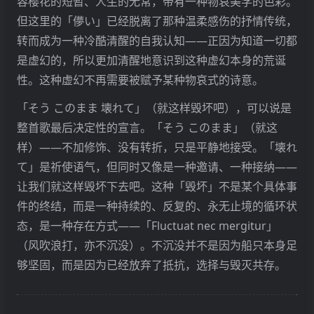
容樱花的短暂、人生的无常，带有一种物哀美学的色彩。
但这里的「儚い」已经脱离了那种温柔感伤的抒情传统，
转而成为一种冷酷清醒的自我认知——正因为知道一切都
是虚幻的，所以更加清醒地意识到这种虚幻本身的荒诞
性。这种虚幻不再需要被赋予某种物哀式的诗意。
「そう このまま 壊れて」（就这样毁坏吧），可以说是
整首歌最后决定性的宣言。「そう このまま」（就这
样）——不加修饰、没有转折，只是平静地接受。「壊れ
て」是祈使语气，但同时又像是一种邀请、一种接纳——
让我们就这样毁坏下去吧。这种「毁坏」不是某个具体事
件的终结，而是一种持续的、反复的、永无止境的循环状
态，是一种存在方式——「Fluctuat nec mergitur」
（风吹浪打，亦不沉没）。不沉没并不是因为船只本身足
够坚固，而是因为已经放弃了抵抗，选择与毁灭共存。