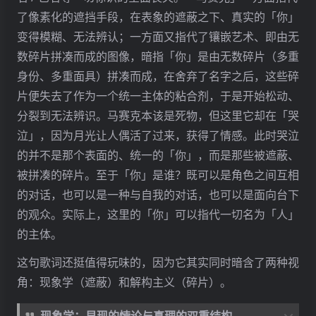
KiLLKiSS judy.., KiLLKiSS jude.., KiLLKiSS juda..,
了像素化的遮挡手段，在表象的遮蔽之下、真实的「你」
变得模糊、无法辨认；一方面又指代了镶嵌艺术、即由无
欺いて
数碎片拼凑而成的图像，暗指「你」是由无数碎片（多重
瞒天过海
身份、多重面具）拼凑而成，在舍弃了名字之后，这些碎
KiLLKiSS judy.., KiLLKiSS jude.., KiLLKiSS juda..,
片便失去了作为一个统一主体的粘合剂，于是开始松动、
KiLLKiSS judy.., KiLLKiSS jude.., KiLLKiSS juda..,
分裂到无法辨识。马赛克本该是死物，但这里它却在「哭
泣」，因为月光让人偶活了过来，获得了情感。此时哭泣
抱きしめて
的并不是那个表面的、统一的「你」，而是那些被遮蔽、
紧抱入怀
被拼凑的碎片。至于「你」是谁？既可以是角色之间互相
ねぇ 無防備だね 美しい戯れに 人は壊れてゆく
的对话，也可以是一种与自我的对话，也可以是面向台下
真是毫无防备啊 甜美嬉戏令人毁于一旦
的观众。实际上，这里的「你」可以指代一切名为「人」
的主体。
可笑しいわね
多么可笑
这句歌词还挺值得玩味的，因为它其实同时暗含了两种视
角：现象学（遮蔽）和解构主义（碎片）。