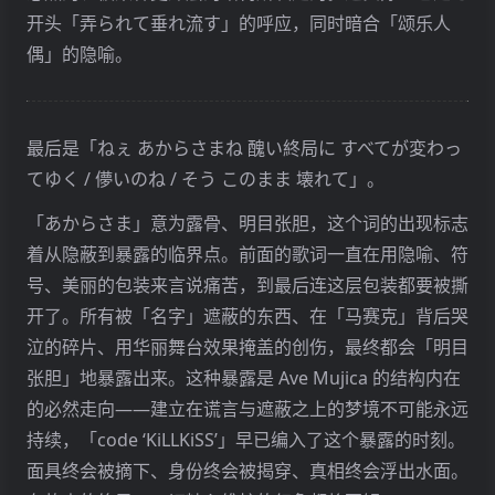
开头「弄られて垂れ流す」的呼应，同时暗合「颂乐人
偶」的隐喻。
最后是「ねぇ あからさまね 醜い終局に すべてが変わっ
てゆく / 儚いのね / そう このまま 壊れて」。
「あからさま」意为露骨、明目张胆，这个词的出现标志
着从隐蔽到暴露的临界点。前面的歌词一直在用隐喻、符
号、美丽的包装来言说痛苦，到最后连这层包装都要被撕
开了。所有被「名字」遮蔽的东西、在「马赛克」背后哭
泣的碎片、用华丽舞台效果掩盖的创伤，最终都会「明目
张胆」地暴露出来。这种暴露是 Ave Mujica 的结构内在
的必然走向——建立在谎言与遮蔽之上的梦境不可能永远
持续，「code ‘KiLLKiSS’」早已编入了这个暴露的时刻。
面具终会被摘下、身份终会被揭穿、真相终会浮出水面。