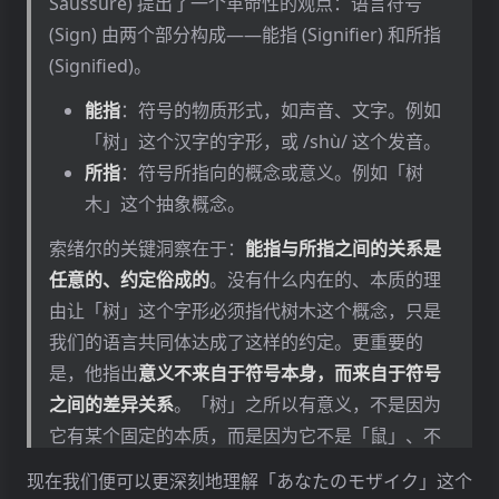
Saussure) 提出了一个革命性的观点：语言符号
我们试图通过「悬置」一切概念、语言、名字来抵
(Sign) 由两个部分构成——能指 (Signifier) 和所指
达「事物本身」，我们真的能成功吗？
(Signified)。
答案是否定的。因为：
能指
：符号的物质形式，如声音、文字。例如
我们总是已经在语言之中
：人类的意识从来不
「树」这个汉字的字形，或 /shù/ 这个发音。
是一个纯粹的、前语言的直观能力。我们对世
所指
：符号所指向的概念或意义。例如「树
界的体验从一开始就被语言所结构化。当婴儿
木」这个抽象概念。
学会说「妈妈」这个词时，他不仅仅是为一个
索绪尔的关键洞察在于：
能指与所指之间的关系是
已经存在的概念贴上标签，而是通过这个词，
任意的、约定俗成的
。没有什么内在的、本质的理
「妈妈」作为一个独立的、稳定的对象才得以
由让「树」这个字形必须指代树木这个概念，只是
从混沌的感知流中分离出来、得以「显现」。
我们的语言共同体达成了这样的约定。更重要的
名字不是外衣，而是显现的方式
：名字、概
是，他指出
意义不来自于符号本身，而来自于符号
念、语言不是覆盖在「真实事物」表面的一层
之间的差异关系
。「树」之所以有意义，不是因为
可有可无的外衣，而是事物得以向我们「显
它有某个固定的本质，而是因为它不是「鼠」、不
现」的必要中介。没有「红色」这个词及其所
是「数」、不是「书」。意义产生于一个差异系统
属的色彩概念系统，我们能「看到」红色吗？
现在我们便可以更深刻地理解「あなたのモザイク」这个
之中。