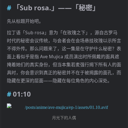
06:41 - 07:54
「Sub rosa.」——「秘密」
09:03 - 10:25
11:28 - 11:48
先从标题开始吧。
12:16 - 12:23
拉丁语「Sub rosa」意为「在玫瑰之下」，源自古罗马
12:42
时代的秘密会议传统，与会者会在会场悬挂玫瑰以示所言
15:03
不得外传。那么问题来了，这一集是在守护什么秘密？表
15:27 - 16:02
面上看似乎是指 Ave Mujica 成员演出时所佩戴的面具遮
17:26
掩着她们的真实身份，但当本集若麦强行揭下所有人的面
17:32 - 18:22
具时，你会意识到真正的秘密并不在于被揭露的面孔，而
18:25 - 18:56
隐藏在更深的层面——隐藏在每位角色的内心深处。
20:58 - 23:26
「玫瑰之下」
01:10
月光下的人偶