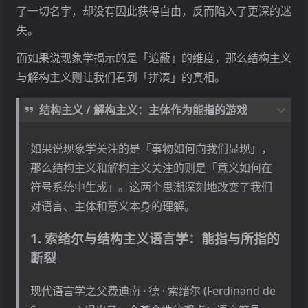
了一切名字，却没有因此获得自由，反而陷入了更深的迷
显现即遮蔽
：关键的是，海德格尔强调，任何
失。
「解蔽」都必然同时伴随着新的「遮蔽」。就
像手电筒的光束照亮了一个区域，却同时让周
而如果说现象学揭示的是「遮蔽」的维度，那么结构主义
围陷入更深的黑暗。当我们以某种方式理解一
与解构主义则让我们看到「拼凑」的真相。
个事物时，我们也就遮蔽了它的其他可能性。
结构主义 / 解构主义：主体作为能指的游戏
真理的有限性
：因此，「真理」不再是一个可
以被一劳永逸地占有的绝对知识，而是一个永
如果说现象学关注的是「事物如何向我们显现」，
远处于张力之中的、动态的、有限的过程。每
那么结构主义和解构主义关注的则是「意义如何在
一次「显现」都是对无限丰富之存在的一次
符号系统中生成」。这两个思潮深刻地改变了我们
「截取」，必然遗漏、压抑、遮蔽了其他维
对语言、主体和意义本身的理解。
度。
1. 索绪尔与结构主义语言学：能指与所指的
3. 现象学还原的悖论：名字的不可或缺性
断裂
当我们将海德格尔的洞察反向应用于胡塞尔的「现
现代语言学之父费迪南 · 德 · 索绪尔 (Ferdinand de
象学还原」时，一个深刻的悖论就浮现出来：如果