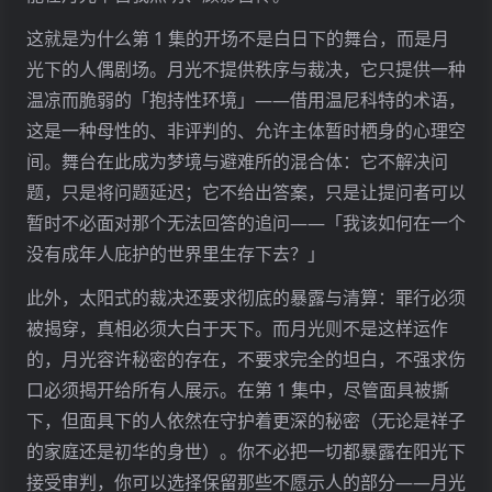
这就是为什么第 1 集的开场不是白日下的舞台，而是月
光下的人偶剧场。月光不提供秩序与裁决，它只提供一种
温凉而脆弱的「抱持性环境」——借用温尼科特的术语，
这是一种母性的、非评判的、允许主体暂时栖身的心理空
间。舞台在此成为梦境与避难所的混合体：它不解决问
题，只是将问题延迟；它不给出答案，只是让提问者可以
暂时不必面对那个无法回答的追问——「我该如何在一个
没有成年人庇护的世界里生存下去？」
此外，太阳式的裁决还要求彻底的暴露与清算：罪行必须
被揭穿，真相必须大白于天下。而月光则不是这样运作
的，月光容许秘密的存在，不要求完全的坦白，不强求伤
口必须揭开给所有人展示。在第 1 集中，尽管面具被撕
下，但面具下的人依然在守护着更深的秘密（无论是祥子
的家庭还是初华的身世）。你不必把一切都暴露在阳光下
接受审判，你可以选择保留那些不愿示人的部分——月光